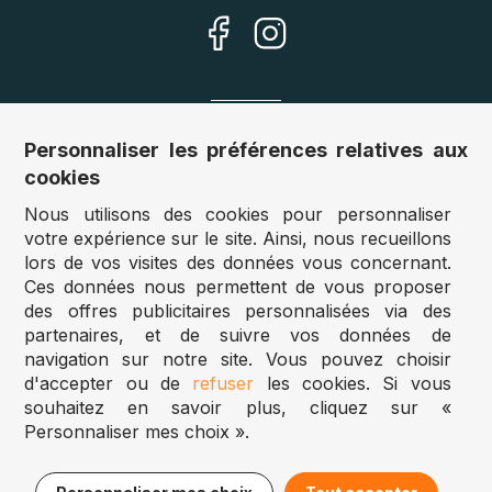
Nos sites
Personnaliser les préférences relatives aux
cookies
Allemagne :
www.puzzle.de
Nous utilisons des cookies pour personnaliser
Autriche :
www.puzzle.at
votre expérience sur le site. Ainsi, nous recueillons
Belgique :
www.puzzle.be
lors de vos visites des données vous concernant.
Royaume Uni :
www.jigsawpuzzle.co.uk
Ces données nous permettent de vous proposer
des offres publicitaires personnalisées via des
partenaires, et de suivre vos données de
Accès revendeurs / détaillants
navigation sur notre site. Vous pouvez choisir
d'accepter ou de
refuser
les cookies. Si vous
Vous avez un magasin ?
souhaitez en savoir plus, cliquez sur «
Vous souhaitez accéder à nos prix revendeurs ?
Personnaliser mes choix ».
Puzzle.be 2025
16,95€
Ajouter au panier