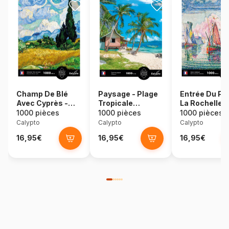
Champ De Blé
Paysage - Plage
Entrée Du Po
Avec Cyprès -
Tropicale
La Rochelle -
Vincent Van Gogh
Palawan -
Signac
1000 pièces
1000 pièces
1000 pièces
Philippines
Calypto
Calypto
Calypto
16,95€
16,95€
16,95€