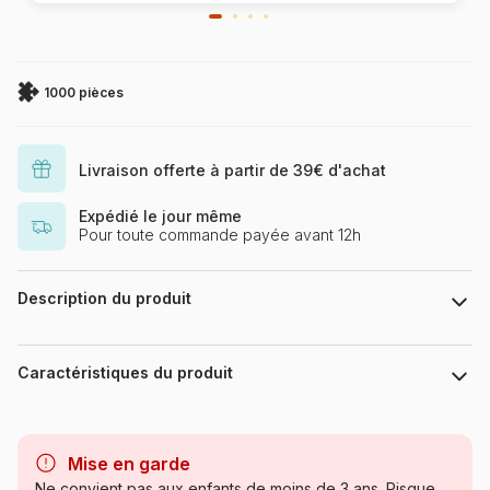
1000 pièces
Livraison offerte à partir de 39€ d'achat
Expédié le jour même
Pour toute commande payée avant 12h
Description du produit
Création Véronique Debroise
Avec 1000 pièces toutes différentes, une qualité d'impression
Caractéristiques du produit
issue des dernières technologies permettant d'obtenir de
nouvelles couleurs, en particulier au niveau des bleus et des
verts, un toucher soyeux, des boîtes plus compactes et une
Marque
Calypto
fabrication Française, pour limiter l'empreinte carbone, la
Mise en garde
gamme Calypto propose un véritable renouveau dans le
Catégorie
Puzzles - Mers et Océans
Ne convient pas aux enfants de moins de 3 ans. Risque