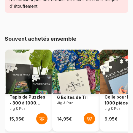
monde des puzzles.
d'étouffement.
Age
Puzzle pour Adultes (500 à
48.000 pièces)
Provenance
Fabriqué en France
Souvent achetés ensemble
Référence
Calypto-7112
EAN
3373910071123
Nombre de pièces
1000 pièces
Dimensions
68 x 48 cm
Tapis de Puzzles
Colle pour Pu
6 Boites de Tri
- 300 à 1000
1000 pièces
Jig & Puz
pièces
Jig & Puz
Jig & Puz