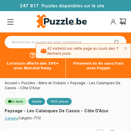
2
4
7
8
1
7
Puzzles disponibles sur le site
×
42 visite(s) sur cette page au cours des 7
derniers jours.
Livraison offerte dès 39€*
Paiement en 4x sans frais
avec Mondial Relay
avec Paypal
Accueil
>
Puzzles - Mers et Océans
>
Paysage - Les Calanques De
Cassis - Côte D'Azur
En stock
Adulte
1000 pièces
Paysage - Les Calanques De Cassis - Côte D'Azur
Calypto-7112
Calypto