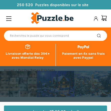
2
5
0
5
2
0
Puzzles disponibles sur le site
Livraison offerte dès 39€*
Paiement en 4x sans frais
avec Mondial Relay
avec Paypal
Accueil
>
Puzzles Bebes Et Enfants