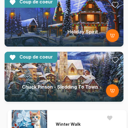
Coup de coeur
Holiday Spirit
Coup de coeur
Chuck Pinson - Sledding To Town
Winter Walk