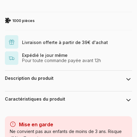
1000 pièces
Livraison offerte à partir de 39€ d'achat
Expédié le jour même
Pour toute commande payée avant 12h
Description du produit
Joelle McIntyre
Caractéristiques du produit
Marque
Bluebird Puzzle
Mise en garde
Catégorie
Puzzles - Bébés et Enfants
Ne convient pas aux enfants de moins de 3 ans. Risque