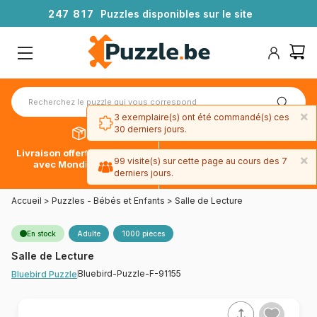
2
4
7
8
1
7
Puzzles disponibles sur le site
×
3 exemplaire(s) ont été commandé(s) ces
30 derniers jours.
Livraison offerte dès 39€*
Paiement en 4x sans frais
×
99 visite(s) sur cette page au cours des 7
avec Mondial Relay
avec Paypal
derniers jours.
Accueil
>
Puzzles - Bébés et Enfants
>
Salle de Lecture
En stock
Adulte
1000 pièces
Salle de Lecture
Bluebird-Puzzle-F-91155
Bluebird Puzzle