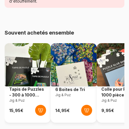
d'étouffement.
Age
Puzzle pour Adultes (500 à
48.000 pièces)
Provenance
Fabriqué en France
Souvent achetés ensemble
Référence
Bluebird-Puzzle-F-91155
EAN
3663384911552
Nombre de pièces
1000 pièces
Dimensions
69 x 48 cm
Tapis de Puzzles
Colle pour Pu
6 Boites de Tri
- 300 à 1000
1000 pièces
Jig & Puz
Matière primaire
Carton
pièces
Jig & Puz
Jig & Puz
Format boîte
Boîte en carton