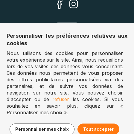
Nos sites
Personnaliser les préférences relatives aux
cookies
Allemagne :
www.puzzle.de
Nous utilisons des cookies pour personnaliser
Autriche :
www.puzzle.at
votre expérience sur le site. Ainsi, nous recueillons
Belgique :
www.puzzle.be
lors de vos visites des données vous concernant.
Royaume Uni :
www.jigsawpuzzle.co.uk
Ces données nous permettent de vous proposer
des offres publicitaires personnalisées via des
partenaires, et de suivre vos données de
Accès revendeurs / détaillants
navigation sur notre site. Vous pouvez choisir
d'accepter ou de
refuser
les cookies. Si vous
Vous avez un magasin ?
souhaitez en savoir plus, cliquez sur «
Vous souhaitez accéder à nos prix revendeurs ?
Personnaliser mes choix ».
Puzzle.be 2025
13,95€
Ajouter au panier
Personnaliser mes choix
Tout accepter