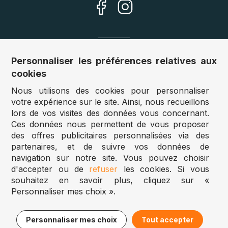
Nos sites
Personnaliser les préférences relatives aux
cookies
Allemagne :
www.puzzle.de
Nous utilisons des cookies pour personnaliser
Autriche :
www.puzzle.at
votre expérience sur le site. Ainsi, nous recueillons
Belgique :
www.puzzle.be
lors de vos visites des données vous concernant.
Royaume Uni :
www.jigsawpuzzle.co.uk
Ces données nous permettent de vous proposer
des offres publicitaires personnalisées via des
partenaires, et de suivre vos données de
Accès revendeurs / détaillants
navigation sur notre site. Vous pouvez choisir
d'accepter ou de
refuser
les cookies. Si vous
Vous avez un magasin ?
souhaitez en savoir plus, cliquez sur «
Vous souhaitez accéder à nos prix revendeurs ?
Personnaliser mes choix ».
Puzzle.be 2025
9,95€
Ajouter au panier
Personnaliser mes choix
Tout accepter