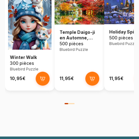
Holiday Spirit
Temple Daigo-ji
500 pièces
en Automne,
Kyoto
500 pièces
Bluebird Puzzle
Bluebird Puzzle
Winter Walk
300 pièces
Bluebird Puzzle
10,95€
11,95€
11,95€