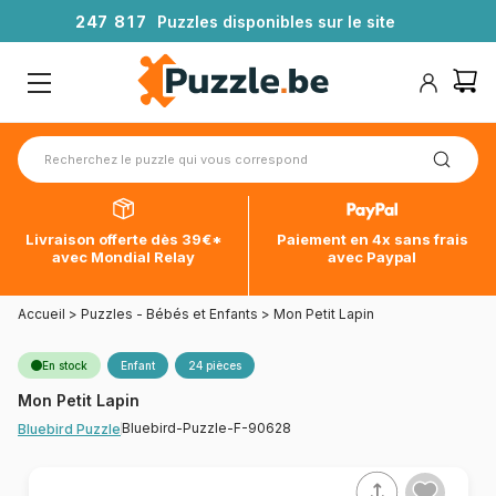
2
4
7
8
1
7
Puzzles disponibles sur le site
Livraison offerte dès 39€*
Paiement en 4x sans frais
avec Mondial Relay
avec Paypal
Accueil
>
Puzzles - Bébés et Enfants
>
Mon Petit Lapin
En stock
Enfant
24 pièces
Mon Petit Lapin
Bluebird-Puzzle-F-90628
Bluebird Puzzle