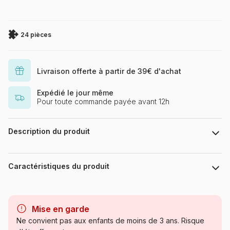
24 pièces
Livraison offerte à partir de 39€ d'achat
Expédié le jour même
Pour toute commande payée avant 12h
Description du produit
123RF - Totallyjamie
Caractéristiques du produit
Marque
Bluebird Puzzle
Mise en garde
Catégorie
Puzzles - Bébés et Enfants
Ne convient pas aux enfants de moins de 3 ans. Risque