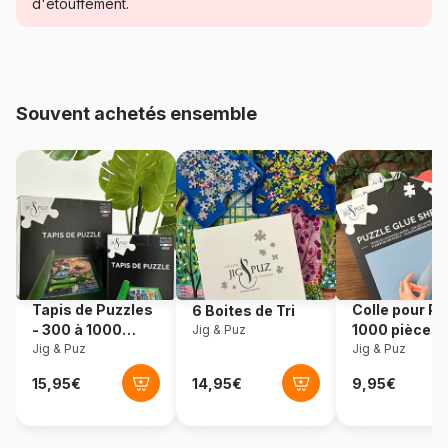
d'étouffement.
Age
à partir de 4 ans (21 à 30
pièces)
Provenance
Fabriqué en France
Souvent achetés ensemble
Référence
Bluebird-Puzzle-F-90628
EAN
3663384906282
Nombre de pièces
24 pièces
Dimensions
48 x 34 cm
Tapis de Puzzles
Colle pour Pu
6 Boites de Tri
- 300 à 1000
1000 pièces
Jig & Puz
Matière primaire
Carton
pièces
Jig & Puz
Jig & Puz
Format boîte
Boîte en carton