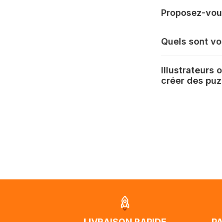
Dans l'onglet "P
Proposez-vous
photo, redimens
paiement. Le tou
La livraison vers
Quels sont vos
votre adresse au
automatiquement 
Selon votre mode 
commande.
Illustrateurs
créer des puz
Si la livraison 
DPD : 1 à 3 jou
DHL : 6 à 10 jo
Si vous souhaite
Mondial Relay 
contacter notre
visuels@alize-
Nous tenons à v
Unis et de l'Aus
jusqu'à 2 mois e
traversée, le su
lorsque votre co
LIVRAISON RAPIDE
P