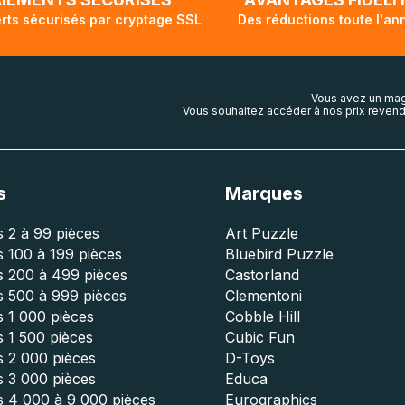
rts sécurisés par cryptage SSL
Des réductions toute l'an
Vous avez un mag
Vous souhaitez accéder à nos prix revend
s
Marques
 2 à 99 pièces
Art Puzzle
 100 à 199 pièces
Bluebird Puzzle
s 200 à 499 pièces
Castorland
s 500 à 999 pièces
Clementoni
 1 000 pièces
Cobble Hill
 1 500 pièces
Cubic Fun
s 2 000 pièces
D-Toys
s 3 000 pièces
Educa
s 4 000 à 9 000 pièces
Eurographics