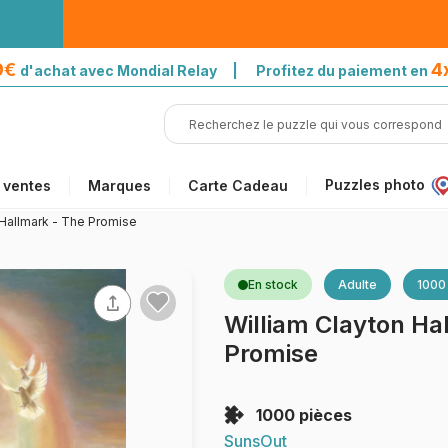
39€
4
d'achat avec Mondial Relay | Profitez du paiement en
Puzzles photo
 ventes
Marques
Carte Cadeau
 Hallmark - The Promise
En stock
Adulte
1000
William Clayton Ha
Promise
1000 pièces
SunsOut