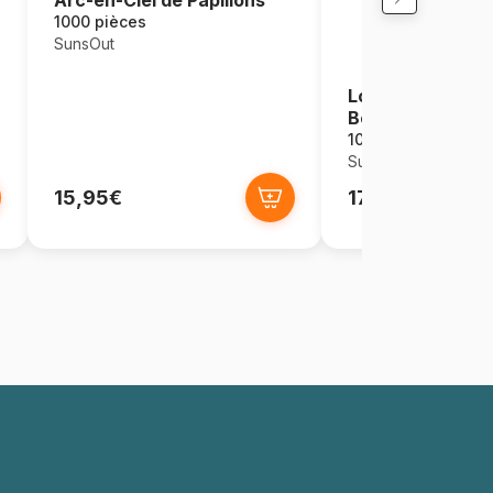
1000 pièces
SunsOut
Lori Schory : l'Et
Bethléem
1000 pièces
SunsOut
15,95€
17,95€