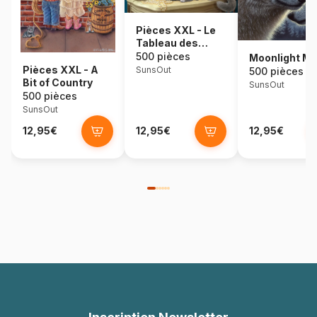
Pièces XXL - Le
Tableau des
Chatons
500 pièces
Moonlight M
Pièces XXL - A
SunsOut
500 pièces
Bit of Country
SunsOut
500 pièces
SunsOut
12,95€
12,95€
12,95€