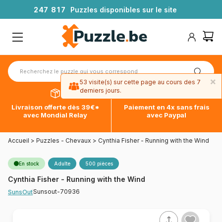
2
4
7
8
1
7
Puzzles disponibles sur le site
×
53 visite(s) sur cette page au cours des 7
derniers jours.
Livraison offerte dès 39€*
Paiement en 4x sans frais
avec Mondial Relay
avec Paypal
Accueil
>
Puzzles - Chevaux
>
Cynthia Fisher - Running with the Wind
En stock
Adulte
500 pièces
Cynthia Fisher - Running with the Wind
Sunsout-70936
SunsOut