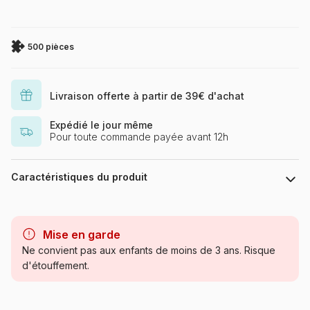
500 pièces
Livraison offerte à partir de 39€ d'achat
Expédié le jour même
Pour toute commande payée avant 12h
Caractéristiques du produit
Marque
SunsOut
Mise en garde
Catégorie
Puzzles - Chevaux
Ne convient pas aux enfants de moins de 3 ans. Risque
d'étouffement.
Age
Puzzle pour Adultes (500 à
48.000 pièces)