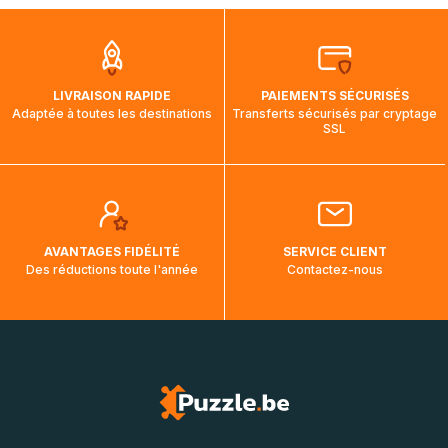
que pendant la traversée, le suivi de votre commande ne
soit pas modifié. Ce dernier reprendra lorsque votre colis
aura touché terre.
LIVRAISON RAPIDE
PAIEMENTS SÉCURISÉS
Adaptée à toutes les destinations
Transferts sécurisés par cryptage
SSL
AVANTAGES FIDÉLITÉ
SERVICE CLIENT
Des réductions toute l'année
Contactez-nous