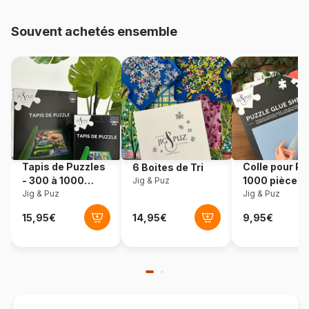
Provenance
États-Unis
Souvent achetés ensemble
Référence
Sunsout-70936
EAN
0796780709362
Nombre de pièces
500 pièces
Dimensions
61 x 46 cm
Tapis de Puzzles
Colle pour Pu
6 Boites de Tri
- 300 à 1000
1000 pièces
Jig & Puz
pièces
Jig & Puz
Jig & Puz