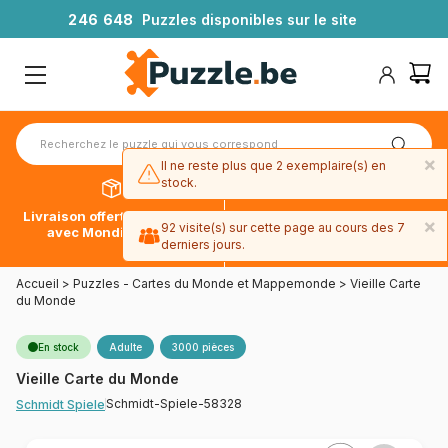
2
4
6
6
4
8
Puzzles disponibles sur le site
×
Il ne reste plus que 2 exemplaire(s) en
stock.
Livraison offerte dès 39€*
Paiement en 4x sans frais
×
92 visite(s) sur cette page au cours des 7
avec Mondial Relay
avec Paypal
derniers jours.
Accueil
>
Puzzles - Cartes du Monde et Mappemonde
>
Vieille Carte
du Monde
En stock
Adulte
3000 pièces
Vieille Carte du Monde
Schmidt-Spiele-58328
Schmidt Spiele