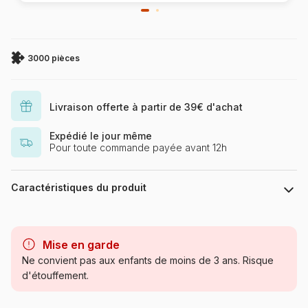
3000 pièces
Livraison offerte à partir de 39€ d'achat
Expédié le jour même
Pour toute commande payée avant 12h
Caractéristiques du produit
Marque
Schmidt Spiele
Mise en garde
Catégorie
Puzzles - Cartes du Monde et
Ne convient pas aux enfants de moins de 3 ans. Risque
Mappemonde
d'étouffement.
Age
Puzzle pour Adultes (500 à