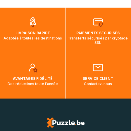
mois et demi pour arriver à destination. Il est donc normal
que pendant la traversée, le suivi de votre commande ne
soit pas modifié. Ce dernier reprendra lorsque votre colis
aura touché terre.
LIVRAISON RAPIDE
PAIEMENTS SÉCURISÉS
Adaptée à toutes les destinations
Transferts sécurisés par cryptage
SSL
AVANTAGES FIDÉLITÉ
SERVICE CLIENT
Des réductions toute l'année
Contactez-nous