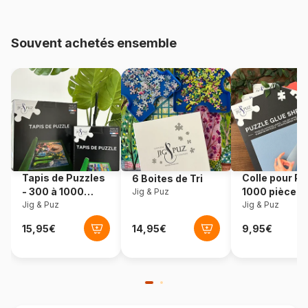
48.000 pièces)
Souvent achetés ensemble
Provenance
Pologne
Référence
Schmidt-Spiele-58328
EAN
4001504583286
Nombre de pièces
3000 pièces
Tapis de Puzzles
Colle pour Pu
6 Boites de Tri
Dimensions
118 x 84 cm
- 300 à 1000
1000 pièces
Jig & Puz
pièces
Jig & Puz
Jig & Puz