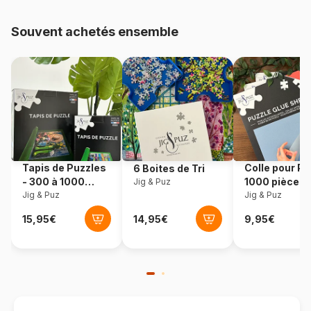
Provenance
Allemagne
Souvent achetés ensemble
Référence
Schmidt-Spiele-59673
EAN
4001504596736
Nombre de pièces
1000 pièces
Dimensions
69 x 49 cm
Tapis de Puzzles
Colle pour Pu
6 Boites de Tri
- 300 à 1000
1000 pièces
Jig & Puz
pièces
Jig & Puz
Jig & Puz