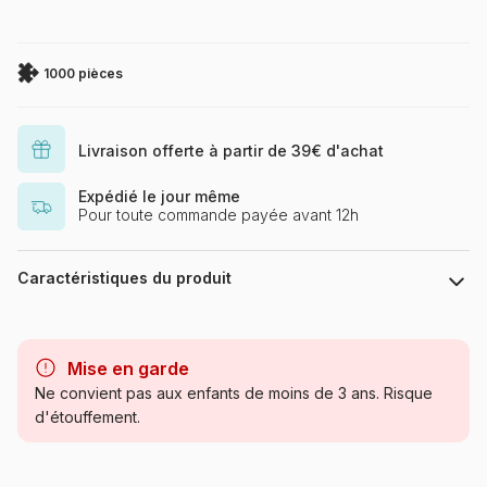
1000 pièces
Livraison offerte à partir de 39€ d'achat
Expédié le jour même
Pour toute commande payée avant 12h
Caractéristiques du produit
Marque
Schmidt Spiele
Mise en garde
Catégorie
Puzzles - Disney
Ne convient pas aux enfants de moins de 3 ans. Risque
d'étouffement.
Age
Puzzle pour Adultes (500 à
48.000 pièces)