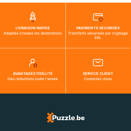
que pendant la traversée, le suivi de votre commande ne
soit pas modifié. Ce dernier reprendra lorsque votre colis
aura touché terre.
LIVRAISON RAPIDE
PAIEMENTS SÉCURISÉS
Adaptée à toutes les destinations
Transferts sécurisés par cryptage
SSL
AVANTAGES FIDÉLITÉ
SERVICE CLIENT
Des réductions toute l'année
Contactez-nous