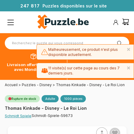
2
4
7
8
1
7
Puzzles disponibles sur le site
×
Malheureusement, ce produit n'est plus
disponible actuellement.
Livraison offerte dès 39€*
Paiement en 4x sans frais
×
11 visite(s) sur cette page au cours des 7
avec Mondial Relay
avec Paypal
derniers jours.
Accueil
>
Puzzles - Disney
>
Thomas Kinkade - Disney - Le Roi Lion
Rupture de stock
Adulte
1000 pièces
Thomas Kinkade - Disney - Le Roi Lion
Schmidt-Spiele-59673
Schmidt Spiele