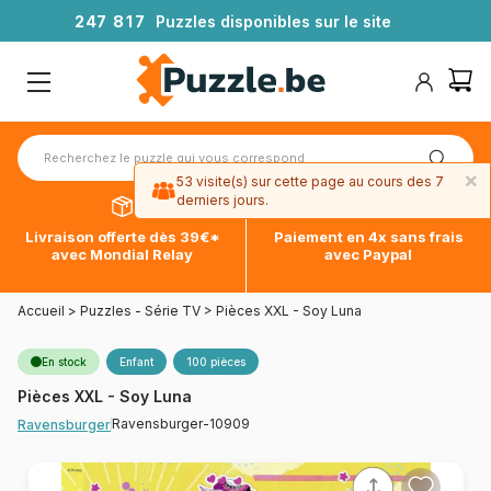
2
4
7
8
1
7
Puzzles disponibles sur le site
×
53 visite(s) sur cette page au cours des 7
derniers jours.
Livraison offerte dès 39€*
Paiement en 4x sans frais
avec Mondial Relay
avec Paypal
Accueil
>
Puzzles - Série TV
>
Pièces XXL - Soy Luna
En stock
Enfant
100 pièces
Pièces XXL - Soy Luna
Ravensburger-10909
Ravensburger