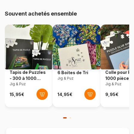
pièces)
Souvent achetés ensemble
Provenance
Allemagne
Référence
Ravensburger-10909
EAN
4005556109098
Nombre de pièces
100 pièces
Tapis de Puzzles
Colle pour Pu
6 Boites de Tri
Dimensions
49 x 36 cm
- 300 à 1000
1000 pièces
Jig & Puz
pièces
Jig & Puz
Jig & Puz