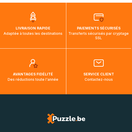
que pendant la traversée, le suivi de votre commande ne
soit pas modifié. Ce dernier reprendra lorsque votre colis
aura touché terre.
LIVRAISON RAPIDE
PAIEMENTS SÉCURISÉS
Adaptée à toutes les destinations
Transferts sécurisés par cryptage
SSL
AVANTAGES FIDÉLITÉ
SERVICE CLIENT
Des réductions toute l'année
Contactez-nous