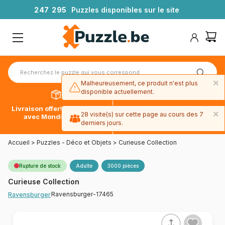
2
4
7
2
9
5
Puzzles disponibles sur le site
×
Malheureusement, ce produit n'est plus
disponible actuellement.
Livraison offerte dès 39€*
Paiement en 4x sans frais
×
28 visite(s) sur cette page au cours des 7
avec Mondial Relay
avec Paypal
derniers jours.
Accueil
>
Puzzles - Déco et Objets
>
Curieuse Collection
Rupture de stock
Adulte
3000 pièces
Curieuse Collection
Ravensburger-17465
Ravensburger