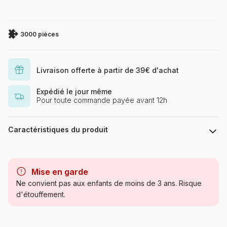
3000 pièces
Livraison offerte à partir de 39€ d'achat
Expédié le jour même
Pour toute commande payée avant 12h
Caractéristiques du produit
Marque
Ravensburger, le leader
européen du puzzle
Mise en garde
Ne convient pas aux enfants de moins de 3 ans. Risque
Catégorie
Puzzles - Déco et Objets
d'étouffement.
Age
Puzzle pour Adultes (500 à