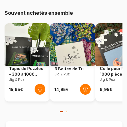
48.000 pièces)
Souvent achetés ensemble
Provenance
Fabriqué en France
Référence
Ravensburger-17465
EAN
4005556174652
Nombre de pièces
3000 pièces
Tapis de Puzzles
Colle pour Pu
6 Boites de Tri
Dimensions
121 x 80 cm
- 300 à 1000
1000 pièces
Jig & Puz
pièces
Jig & Puz
Jig & Puz