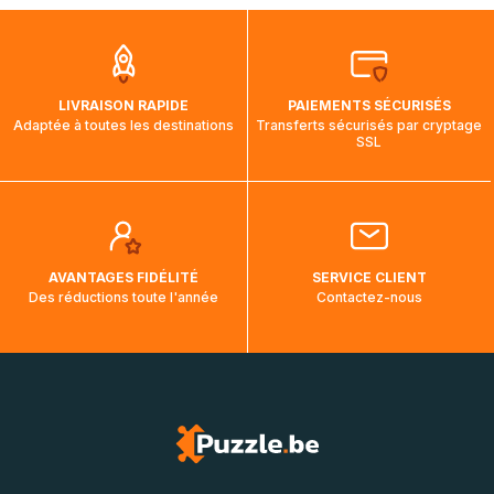
que pendant la traversée, le suivi de votre commande ne
soit pas modifié. Ce dernier reprendra lorsque votre colis
aura touché terre.
LIVRAISON RAPIDE
PAIEMENTS SÉCURISÉS
Adaptée à toutes les destinations
Transferts sécurisés par cryptage
SSL
AVANTAGES FIDÉLITÉ
SERVICE CLIENT
Des réductions toute l'année
Contactez-nous