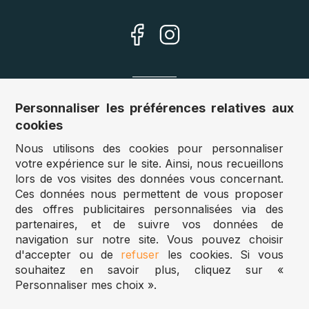
Nos sites
Personnaliser les préférences relatives aux
cookies
Allemagne :
www.puzzle.de
Nous utilisons des cookies pour personnaliser
Autriche :
www.puzzle.at
votre expérience sur le site. Ainsi, nous recueillons
Belgique :
www.puzzle.be
lors de vos visites des données vous concernant.
Royaume Uni :
www.jigsawpuzzle.co.uk
Ces données nous permettent de vous proposer
des offres publicitaires personnalisées via des
partenaires, et de suivre vos données de
Accès revendeurs / détaillants
navigation sur notre site. Vous pouvez choisir
d'accepter ou de
refuser
les cookies. Si vous
Vous avez un magasin ?
souhaitez en savoir plus, cliquez sur «
Vous souhaitez accéder à nos prix revendeurs ?
Personnaliser mes choix ».