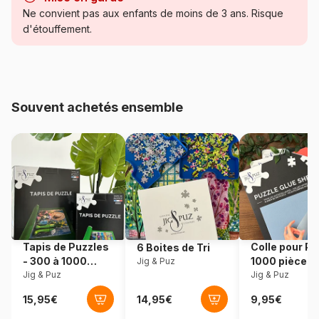
Puzzle en bois découpé à la main.
Ne convient pas aux enfants de moins de 3 ans. Risque
Catégorie
Puzzles - Villes et Villages
d'étouffement.
Age
Puzzle pour Adultes (500 à
48.000 pièces)
Souvent achetés ensemble
Provenance
Fabriqué en France
Référence
Puzzle-Michele-Wilson-A329-
500
EAN
3700183412320
Nombre de pièces
500 pièces
Tapis de Puzzles
Colle pour Pu
6 Boites de Tri
- 300 à 1000
1000 pièces
Jig & Puz
Dimensions
38 x 27 cm
pièces
Jig & Puz
Jig & Puz
Matière primaire
Bois