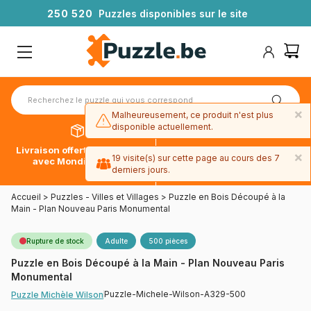
2
5
0
5
2
0
Puzzles disponibles sur le site
×
Malheureusement, ce produit n'est plus
disponible actuellement.
Livraison offerte dès 39€*
Paiement en 4x sans frais
×
19 visite(s) sur cette page au cours des 7
avec Mondial Relay
avec Paypal
derniers jours.
Accueil
>
Puzzles - Villes et Villages
>
Puzzle en Bois Découpé à la
Main - Plan Nouveau Paris Monumental
Rupture de stock
Adulte
500 pièces
Puzzle en Bois Découpé à la Main - Plan Nouveau Paris
Monumental
Puzzle-Michele-Wilson-A329-500
Puzzle Michèle Wilson