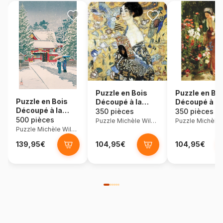
Puzzle en Bois
Puzzle en Bo
Puzzle en Bois
Découpé à la
Découpé à la
Découpé à la
Main - Klimt : La
Main - Lewis 
350 pièces
350 pièces
Main - Neige A
500 pièces
Dame À
Dans Le Jard
Puzzle Michèle Wilson
Hie-Jinja
L'Éventail
Puzzle Michèle Wilson
139,95€
104,95€
104,95€