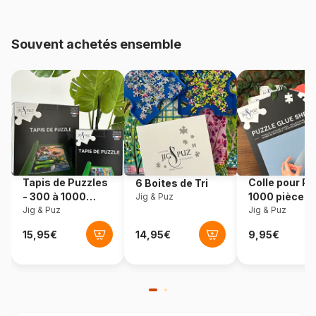
48.000 pièces)
Souvent achetés ensemble
Provenance
Royaume-Uni
Référence
Zee-Puzzle-25785
EAN
803343257854
Nombre de pièces
500 pièces
Tapis de Puzzles
Colle pour Pu
6 Boites de Tri
Dimensions
48 x 34 cm
- 300 à 1000
1000 pièces
Jig & Puz
pièces
Jig & Puz
Jig & Puz