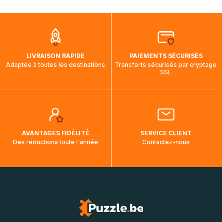
mois et demi pour arriver à destination. Il est donc normal
que pendant la traversée, le suivi de votre commande ne
soit pas modifié. Ce dernier reprendra lorsque votre colis
aura touché terre.
LIVRAISON RAPIDE
PAIEMENTS SÉCURISÉS
Adaptée à toutes les destinations
Transferts sécurisés par cryptage
SSL
AVANTAGES FIDÉLITÉ
SERVICE CLIENT
Des réductions toute l'année
Contactez-nous