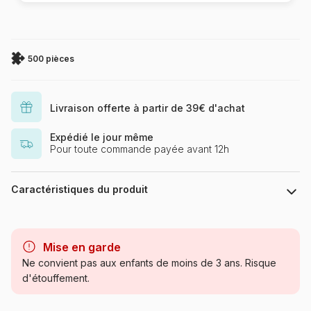
500 pièces
Livraison offerte à partir de 39€ d'achat
Expédié le jour même
Pour toute commande payée avant 12h
Caractéristiques du produit
Marque
Plan 9
Mise en garde
Catégorie
Puzzles - Bandes Dessinées
Ne convient pas aux enfants de moins de 3 ans. Risque
et Dessins Animés
d'étouffement.
Age
Puzzle pour Adultes (500 à