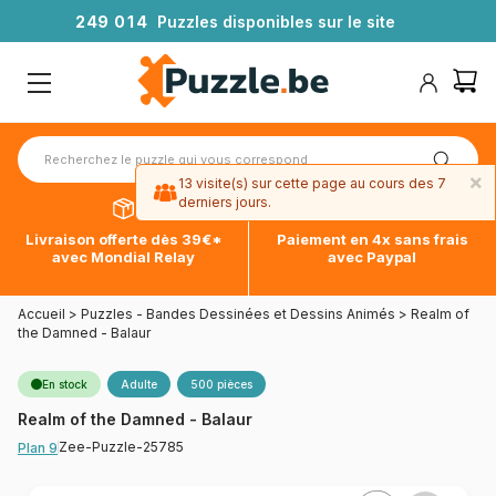
2
4
9
0
1
4
Puzzles disponibles sur le site
×
13 visite(s) sur cette page au cours des 7
derniers jours.
Livraison offerte dès 39€*
Paiement en 4x sans frais
avec Mondial Relay
avec Paypal
Accueil
>
Puzzles - Bandes Dessinées et Dessins Animés
>
Realm of
the Damned - Balaur
En stock
Adulte
500 pièces
Realm of the Damned - Balaur
Zee-Puzzle-25785
Plan 9