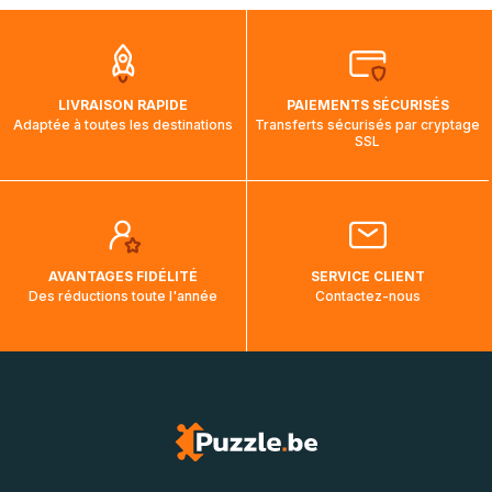
que pendant la traversée, le suivi de votre commande ne
soit pas modifié. Ce dernier reprendra lorsque votre colis
aura touché terre.
LIVRAISON RAPIDE
PAIEMENTS SÉCURISÉS
Adaptée à toutes les destinations
Transferts sécurisés par cryptage
SSL
AVANTAGES FIDÉLITÉ
SERVICE CLIENT
Des réductions toute l'année
Contactez-nous