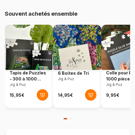
Provenance
Chine
Souvent achetés ensemble
Référence
Master-Pieces-71590
EAN
705988715907
Nombre de pièces
1000 pièces
Dimensions
99 x 33 cm
Tapis de Puzzles
Colle pour Pu
6 Boites de Tri
- 300 à 1000
1000 pièces
Jig & Puz
pièces
Jig & Puz
Jig & Puz