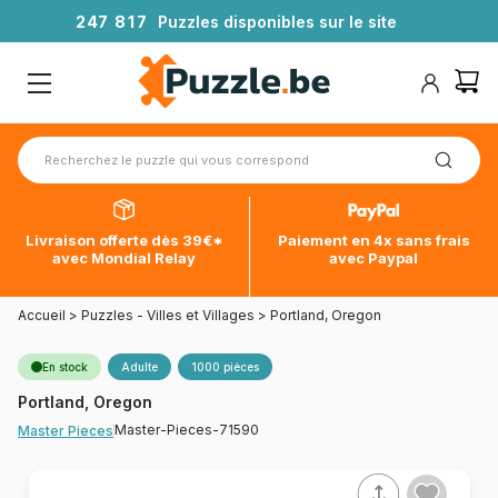
2
4
7
8
1
7
Puzzles disponibles sur le site
Livraison offerte dès 39€*
Paiement en 4x sans frais
avec Mondial Relay
avec Paypal
Accueil
>
Puzzles - Villes et Villages
>
Portland, Oregon
En stock
Adulte
1000 pièces
Portland, Oregon
Master-Pieces-71590
Master Pieces