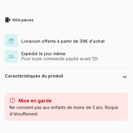
1000 pièces
Livraison offerte à partir de 39€ d'achat
Expédié le jour même
Pour toute commande payée avant 12h
Caractéristiques du produit
Marque
Master Pieces
Mise en garde
Catégorie
Puzzles - Villes et Villages
Ne convient pas aux enfants de moins de 3 ans. Risque
d'étouffement.
Age
Puzzle pour Adultes (500 à
48.000 pièces)