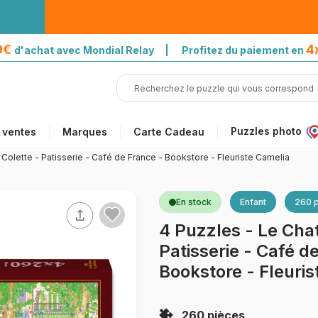
39€
4
d'achat avec Mondial Relay | Profitez du paiement en
Puzzles photo
 ventes
Marques
Carte Cadeau
 Colette - Patisserie - Café de France - Bookstore - Fleuriste Camelia
En stock
Enfant
260 
4 Puzzles - Le Chat
Patisserie - Café d
Bookstore - Fleuri
260 pièces