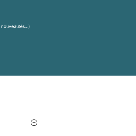
s, nouveautés…)
 peut