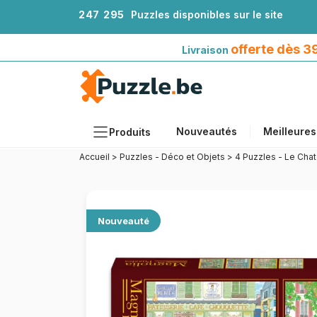
2
4
7
2
9
5
Puzzles disponibles sur le site
Livraison offerte dès 39€*
avec Mondial Relay
offerte dès 
Livraison
Nouveautés
Meilleures
Produits
Accueil
>
Puzzles - Déco et Objets
>
4 Puzzles - Le Chat
Thèmes
Tailles
Formats
Nouveauté
Âges
Artistes
Accessoires
Puzzles en bois