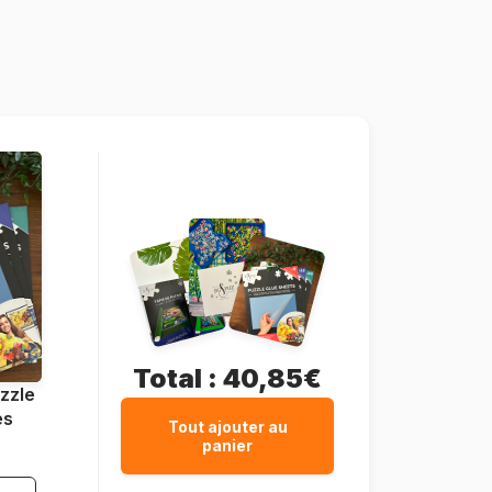
Turquie
Magnolia-5001
8684595061145
260 pièces
24 x 34 cm
Total :
40,85€
zzle
es
Tout ajouter au
panier