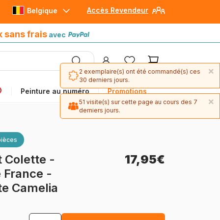
Accès Revendeur
Belgique
Paiement en 4x sans frais
avec Paypal
x sans frais
avec
×
2 exemplaire(s) ont été commandé(s) ces
30 derniers jours.
Peinture au numéro
Promotions
×
51 visite(s) sur cette page au cours des 7
derniers jours.
pièces
 Colette -
17,95€
e France -
ste Camelia