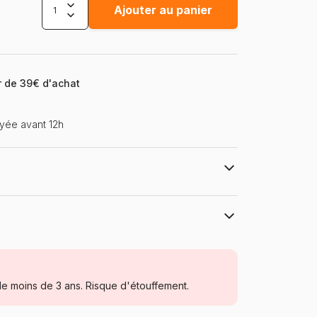
Ajouter au panier
ir de 39€ d'achat
yée avant 12h
Magnolia
Puzzles - Déco et Objets
e moins de 3 ans. Risque d'étouffement.
à partir de 9 ans (251 à 399 pièces)