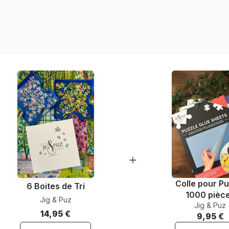
Provenance
Référence
EAN
Nombre de pièces
Dimensions
Colle pour Pu
6 Boites de Tri
1000 pièc
Jig & Puz
Jig & Puz
14,95 €
9,95 €