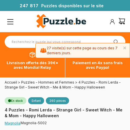
2
4
7
8
1
7
Puzzles disponibles sur le site
×
27 visite(s) sur cette page au cours des 7
derniers jours.
Livraison offerte dès 39€*
Paiement en 4x sans frais
avec Mondial Relay
avec Paypal
Accueil
>
Puzzles - Hommes et Femmes
>
4 Puzzles - Romi Lerda -
Strange Girl - Sweet Witch - Me & Mom - Happy Halloween
En stock
Enfant
260 pièces
4 Puzzles - Romi Lerda - Strange Girl - Sweet Witch - Me
& Mom - Happy Halloween
Magnolia-5002
Magnolia