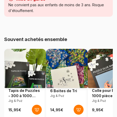
Catégorie
Puzzles - Hommes et Femmes
Ne convient pas aux enfants de moins de 3 ans. Risque
d'étouffement.
Age
à partir de 9 ans (251 à 399
pièces)
Provenance
Turquie
Souvent achetés ensemble
Référence
Magnolia-5002
EAN
8684595061138
Nombre de pièces
260 pièces
Dimensions
24 x 34 cm
Tapis de Puzzles
Colle pour Pu
6 Boites de Tri
- 300 à 1000
1000 pièces
Jig & Puz
pièces
Jig & Puz
Jig & Puz