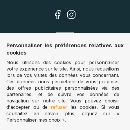
Nos sites
Personnaliser les préférences relatives aux
cookies
Allemagne :
www.puzzle.de
Nous utilisons des cookies pour personnaliser
Autriche :
www.puzzle.at
votre expérience sur le site. Ainsi, nous recueillons
Belgique :
www.puzzle.be
lors de vos visites des données vous concernant.
Royaume Uni :
www.jigsawpuzzle.co.uk
Ces données nous permettent de vous proposer
des offres publicitaires personnalisées via des
partenaires, et de suivre vos données de
Accès revendeurs / détaillants
navigation sur notre site. Vous pouvez choisir
d'accepter ou de
refuser
les cookies. Si vous
Vous avez un magasin ?
souhaitez en savoir plus, cliquez sur «
Vous souhaitez accéder à nos prix revendeurs ?
Personnaliser mes choix ».