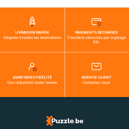
mois et demi pour arriver à destination. Il est donc normal
que pendant la traversée, le suivi de votre commande ne
soit pas modifié. Ce dernier reprendra lorsque votre colis
aura touché terre.
LIVRAISON RAPIDE
PAIEMENTS SÉCURISÉS
Adaptée à toutes les destinations
Transferts sécurisés par cryptage
SSL
AVANTAGES FIDÉLITÉ
SERVICE CLIENT
Des réductions toute l'année
Contactez-nous