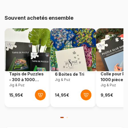
pièces)
Souvent achetés ensemble
Provenance
Norvège
Référence
Larsen-SS5-ES
EAN
7023852108062
Nombre de pièces
70 pièces
Tapis de Puzzles
Colle pour Pu
6 Boites de Tri
Dimensions
37 x 29 cm
- 300 à 1000
1000 pièces
Jig & Puz
pièces
Jig & Puz
Jig & Puz