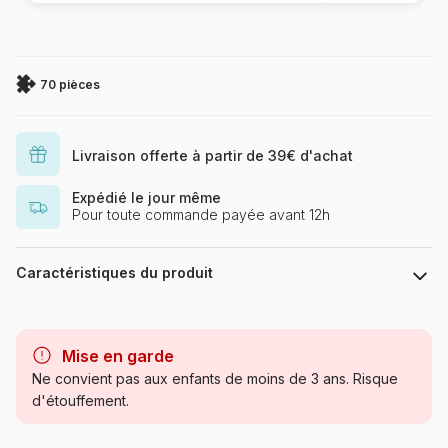
70 pièces
Livraison offerte à partir de 39€ d'achat
Expédié le jour même
Pour toute commande payée avant 12h
Caractéristiques du produit
Marque
Larsen
Mise en garde
Catégorie
Puzzles - Soleil, Lune et
Ne convient pas aux enfants de moins de 3 ans. Risque
Coucher de soleil
d'étouffement.
Age
à partir de 6 ans (50 à 100