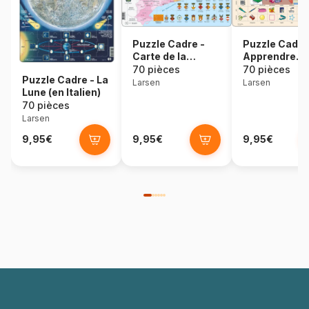
Puzzle Cadre -
Puzzle Cadre
Carte de la
Apprendre
Catalogne (en
l'Anglais 6 :
70 pièces
70 pièces
Puzzle Cadre - La
Catalan)
L'Ecole (en
Larsen
Larsen
Lune (en Italien)
Anglais)
70 pièces
Larsen
9,95€
9,95€
9,95€