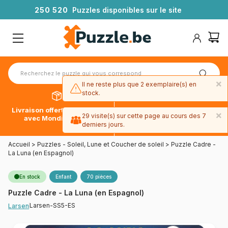
2
5
0
5
2
0
Puzzles disponibles sur le site
×
Il ne reste plus que 2 exemplaire(s) en
stock.
Livraison offerte dès 39€*
Paiement en 4x sans frais
×
29 visite(s) sur cette page au cours des 7
avec Mondial Relay
avec Paypal
derniers jours.
Accueil
>
Puzzles - Soleil, Lune et Coucher de soleil
>
Puzzle Cadre -
La Luna (en Espagnol)
En stock
Enfant
70 pièces
Puzzle Cadre - La Luna (en Espagnol)
Larsen-SS5-ES
Larsen