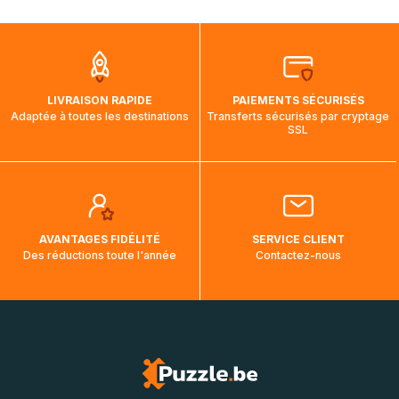
mois et demi pour arriver à destination. Il est donc normal
que pendant la traversée, le suivi de votre commande ne
soit pas modifié. Ce dernier reprendra lorsque votre colis
aura touché terre.
LIVRAISON RAPIDE
PAIEMENTS SÉCURISÉS
Adaptée à toutes les destinations
Transferts sécurisés par cryptage
SSL
AVANTAGES FIDÉLITÉ
SERVICE CLIENT
Des réductions toute l'année
Contactez-nous