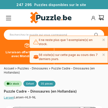
2
4
7
2
9
5
Puzzles disponibles sur le site
×
Il ne reste plus que 1 exemplaire(s) en
stock.
Livraison offerte dès 39€*
Paiement en 4x sans frais
×
56 visite(s) sur cette page au cours des 7
avec Mondial Relay
avec Paypal
derniers jours.
Accueil
>
Puzzles - Dinosaures
>
Puzzle Cadre - Dinosaures (en
Hollandais)
En stock
Enfant
35 pièces
Puzzle Cadre - Dinosaures (en Hollandais)
Larsen-HL9-NL
Larsen