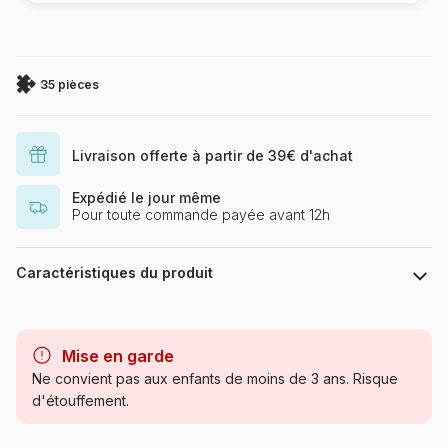
35 pièces
Livraison offerte à partir de 39€ d'achat
Expédié le jour même
Pour toute commande payée avant 12h
Caractéristiques du produit
Marque
Larsen
Mise en garde
Catégorie
Puzzles - Dinosaures
Ne convient pas aux enfants de moins de 3 ans. Risque
d'étouffement.
Age
à partir de 5 ans (31 à 49
pièces)