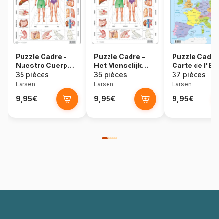
Puzzle Cadre -
Puzzle Cadre -
Puzzle Cadre
Nuestro Cuerpo
Het Menselijk
Carte de l'Eu
(en Espagnol)
Lichaam (en
en Espagnol
35 pièces
35 pièces
37 pièces
Hollandais)
Larsen
Larsen
Larsen
9,95€
9,95€
9,95€