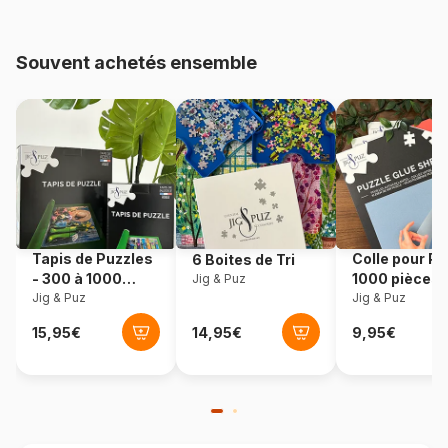
Provenance
Norvège
Souvent achetés ensemble
Référence
Larsen-HL9-NL
Nombre de pièces
35 pièces
Dimensions
37 x 29 cm
Tapis de Puzzles
Colle pour Pu
6 Boites de Tri
- 300 à 1000
1000 pièces
Jig & Puz
pièces
Jig & Puz
Jig & Puz