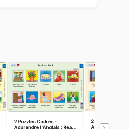
2 Puzzles Cadres
2 Puzzles Cadres -
Apprendre l'Angl
Apprendre l'Anglais : Read