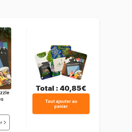
10 pièces
29 x 18 cm
Total :
40,85€
zzle
es
Tout ajouter au
panier
er