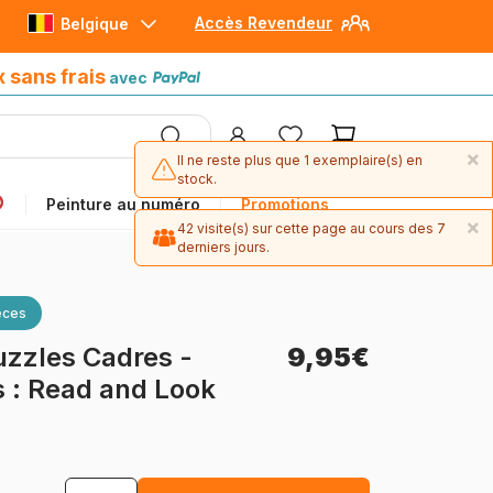
Accès Revendeur
Belgique
Paiement en 4x sans frais
avec Paypal
x sans frais
avec
×
Il ne reste plus que 1 exemplaire(s) en
stock.
Peinture au numéro
Promotions
×
42 visite(s) sur cette page au cours des 7
derniers jours.
èces
uzzles Cadres -
9,95€
s : Read and Look