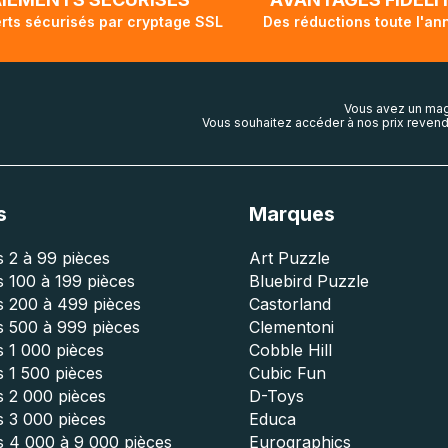
rts sécurisés par cryptage SSL
Des réductions toute l'an
Vous avez un mag
Vous souhaitez accéder à nos prix revend
s
Marques
 2 à 99 pièces
Art Puzzle
 100 à 199 pièces
Bluebird Puzzle
s 200 à 499 pièces
Castorland
s 500 à 999 pièces
Clementoni
 1 000 pièces
Cobble Hill
 1 500 pièces
Cubic Fun
s 2 000 pièces
D-Toys
s 3 000 pièces
Educa
s 4 000 à 9 000 pièces
Eurographics