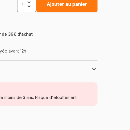
Ajouter au panier
ir de 39€ d'achat
yée avant 12h
Larsen
Puzzles - Educatifs et ludiques
e moins de 3 ans. Risque d'étouffement.
à partir de 3 ans (11 à 20 pièces)
Norvège
Larsen-RA6-GB