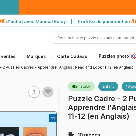
39€
4
d'achat avec Mondial Relay | Profitez du paiement en
Puzzles photo
 ventes
Marques
Carte Cadeau
- 2 Puzzles Cadres - Apprendre l'Anglais : Read and Look 11-12 (en Anglais)
En stock
Enfant
10 pi
Puzzle Cadre - 2 P
Apprendre l'Anglai
11-12 (en Anglais)
10 pièces