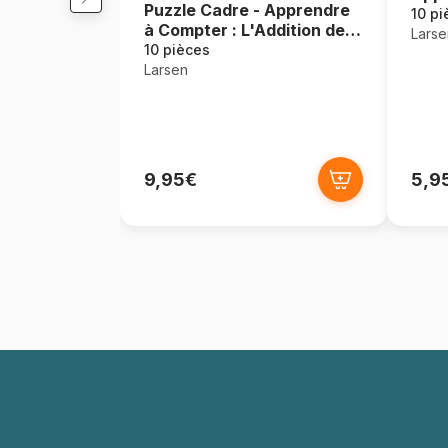
Puzzle Cadre - Apprendre
and 
10 pi
à Compter : L'Addition de 1
Larse
à 10
10 pièces
Larsen
9,95€
5,9