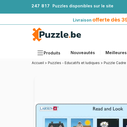
2
4
7
8
1
7
Puzzles disponibles sur le site
Livraison offerte dès 39€*
avec Mondial Relay
offerte dès 
Livraison
Nouveautés
Meilleures
Produits
Accueil
>
Puzzles - Educatifs et ludiques
>
Puzzle Cadre 
Thèmes
Tailles
Formats
Âges
Artistes
Accessoires
Puzzles en bois