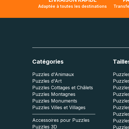
Adaptée à toutes les destinations
Transfe
Catégories
Taille
Puzzles d'Animaux
Puzzles
Puzzles d'Art
Puzzles
Puzzles Cottages et Châlets
Puzzle
Puzzles Montagnes
Puzzle
Puzzles Monuments
Puzzles
Puzzles Villes et Villages
Puzzles
Puzzle
Accessoires pour Puzzles
Puzzle
Puzzles 3D
Puzzle