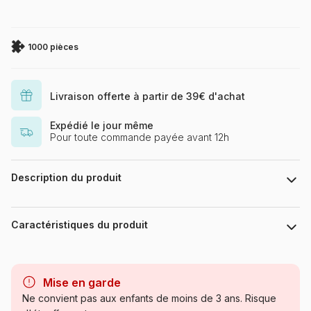
1000 pièces
Livraison offerte à partir de 39€ d'achat
Expédié le jour même
Pour toute commande payée avant 12h
Description du produit
Voka
Puzzle 1000 pièces. Frida de la marque HEYE, de la série
Caractéristiques du produit
People et de l'artiste Voka - Dimensions du puzzle monté : 50
cm x 70 cm - Label FSC (ce label environnemental a pour but
d'assurer que la production de bois ou d'un produit à base de
Marque
Heye, des puzzles aux images
bois respecte les procédures garantissant la gestion durable
uniques
Mise en garde
des forêts)
Ne convient pas aux enfants de moins de 3 ans. Risque