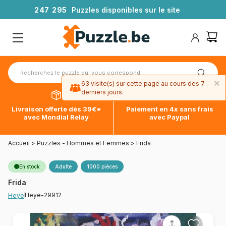
2
4
7
2
9
5
Puzzles disponibles sur le site
×
63 visite(s) sur cette page au cours des 7
derniers jours.
Livraison offerte dès 39€*
Paiement en 4x sans frais
avec Mondial Relay
avec Paypal
Accueil
>
Puzzles - Hommes et Femmes
>
Frida
En stock
Adulte
1000 pièces
Frida
Heye-29912
Heye