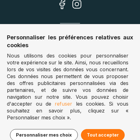
Nos sites
Personnaliser les préférences relatives aux
cookies
Allemagne :
www.puzzle.de
Nous utilisons des cookies pour personnaliser
Autriche :
www.puzzle.at
votre expérience sur le site. Ainsi, nous recueillons
Belgique :
www.puzzle.be
lors de vos visites des données vous concernant.
Royaume Uni :
www.jigsawpuzzle.co.uk
Ces données nous permettent de vous proposer
des offres publicitaires personnalisées via des
partenaires, et de suivre vos données de
Accès revendeurs / détaillants
navigation sur notre site. Vous pouvez choisir
d'accepter ou de
refuser
les cookies. Si vous
Vous avez un magasin ?
souhaitez en savoir plus, cliquez sur «
Vous souhaitez accéder à nos prix revendeurs ?
Personnaliser mes choix ».
Puzzle.be 2025
15,95€
Ajouter au panier
Personnaliser mes choix
Tout accepter