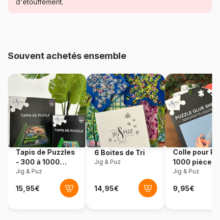
Catégorie
Puzzles - Hommes et Femmes
d'étouffement.
Age
Puzzle pour Adultes (500 à
48.000 pièces)
Souvent achetés ensemble
Provenance
Allemagne
Référence
Heye-29912
EAN
4001689299125
Nombre de pièces
1000 pièces
Tapis de Puzzles
Colle pour Pu
6 Boites de Tri
Dimensions
50 x 0 x 70 cm
- 300 à 1000
1000 pièces
Jig & Puz
pièces
Jig & Puz
Jig & Puz