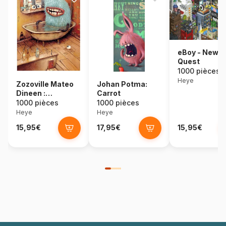
eBoy - New Y
Quest
1000 pièces
Heye
Zozoville Mateo
Johan Potma:
Dineen :
Carrot
Baignoire
1000 pièces
1000 pièces
Heye
Heye
15,95€
17,95€
15,95€