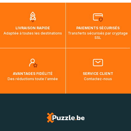
que pendant la traversée, le suivi de votre commande ne
soit pas modifié. Ce dernier reprendra lorsque votre colis
aura touché terre.
LIVRAISON RAPIDE
PAIEMENTS SÉCURISÉS
Adaptée à toutes les destinations
Transferts sécurisés par cryptage
SSL
AVANTAGES FIDÉLITÉ
SERVICE CLIENT
Des réductions toute l'année
Contactez-nous