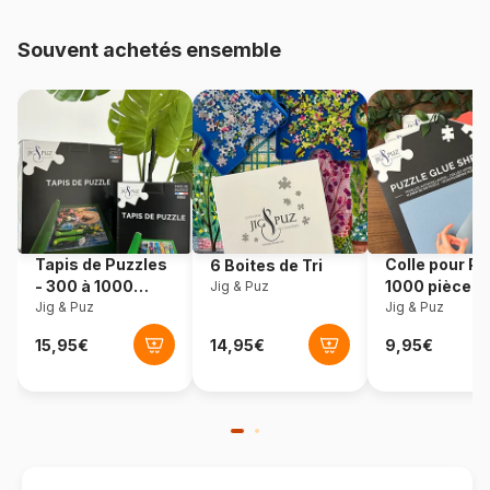
Provenance
Turquie
Souvent achetés ensemble
Référence
Gold-Puzzle-60508
EAN
8699375060508
Nombre de pièces
1000 pièces
Dimensions
68 x 48 cm
Tapis de Puzzles
Colle pour Pu
6 Boites de Tri
- 300 à 1000
1000 pièces
Jig & Puz
pièces
Jig & Puz
Jig & Puz