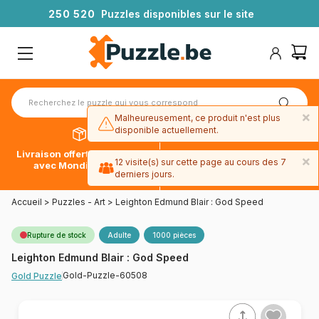
2
5
0
5
2
0
Puzzles disponibles sur le site
×
Malheureusement, ce produit n'est plus
disponible actuellement.
Livraison offerte dès 39€*
Paiement en 4x sans frais
×
12 visite(s) sur cette page au cours des 7
avec Mondial Relay
avec Paypal
derniers jours.
Accueil
>
Puzzles - Art
>
Leighton Edmund Blair : God Speed
Rupture de stock
Adulte
1000 pièces
Leighton Edmund Blair : God Speed
Gold-Puzzle-60508
Gold Puzzle