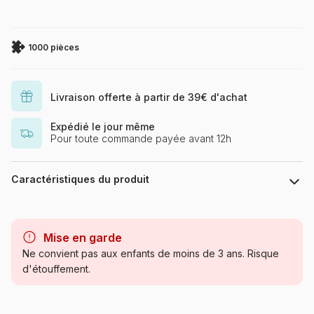
1000 pièces
Livraison offerte à partir de 39€ d'achat
Expédié le jour même
Pour toute commande payée avant 12h
Caractéristiques du produit
Marque
Gold Puzzle
Mise en garde
Catégorie
Puzzles - Art
Ne convient pas aux enfants de moins de 3 ans. Risque
d'étouffement.
Age
Puzzle pour Adultes (500 à
48.000 pièces)