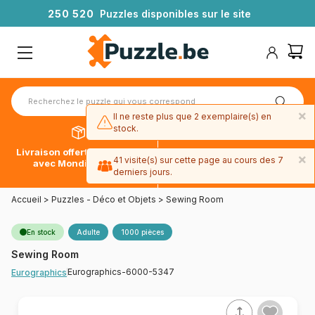
2
5
0
5
2
0
Puzzles disponibles sur le site
×
Il ne reste plus que 2 exemplaire(s) en
stock.
Livraison offerte dès 39€*
Paiement en 4x sans frais
×
41 visite(s) sur cette page au cours des 7
avec Mondial Relay
avec Paypal
derniers jours.
Accueil
>
Puzzles - Déco et Objets
>
Sewing Room
En stock
Adulte
1000 pièces
Sewing Room
Eurographics-6000-5347
Eurographics