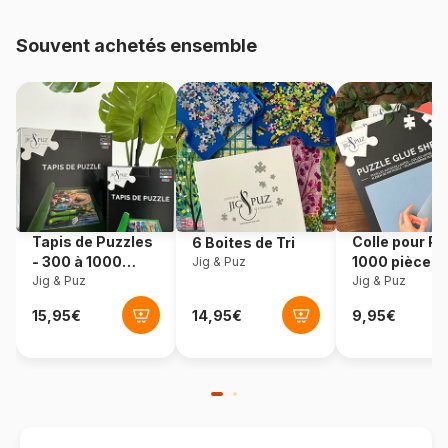
Provenance
Allemagne
Souvent achetés ensemble
Référence
Eurographics-6000-5347
EAN
628136653473
Nombre de pièces
1000 pièces
Dimensions
68 x 49 cm
Tapis de Puzzles
Colle pour Pu
6 Boites de Tri
- 300 à 1000
1000 pièces
Jig & Puz
pièces
Jig & Puz
Jig & Puz