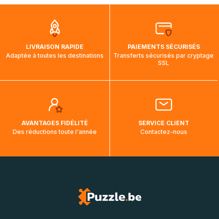
que pendant la traversée, le suivi de votre commande ne
soit pas modifié. Ce dernier reprendra lorsque votre colis
aura touché terre.
LIVRAISON RAPIDE
PAIEMENTS SÉCURISÉS
Adaptée à toutes les destinations
Transferts sécurisés par cryptage
SSL
AVANTAGES FIDÉLITÉ
SERVICE CLIENT
Des réductions toute l'année
Contactez-nous