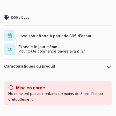
1000 pièces
Livraison offerte à partir de 39€ d'achat
Expédié le jour même
Pour toute commande payée avant 12h
Caractéristiques du produit
Marque
Eurographics
Mise en garde
Catégorie
Puzzles - Déco et Objets
Ne convient pas aux enfants de moins de 3 ans. Risque
d'étouffement.
Age
Puzzle pour Adultes (500 à
48.000 pièces)