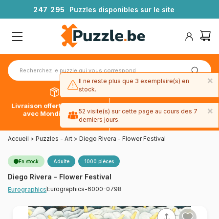
2
4
7
2
9
5
Puzzles disponibles sur le site
×
Il ne reste plus que 3 exemplaire(s) en
stock.
Livraison offerte dès 39€*
Paiement en 4x sans frais
×
52 visite(s) sur cette page au cours des 7
avec Mondial Relay
avec Paypal
derniers jours.
Accueil
>
Puzzles - Art
>
Diego Rivera - Flower Festival
En stock
Adulte
1000 pièces
Diego Rivera - Flower Festival
Eurographics-6000-0798
Eurographics