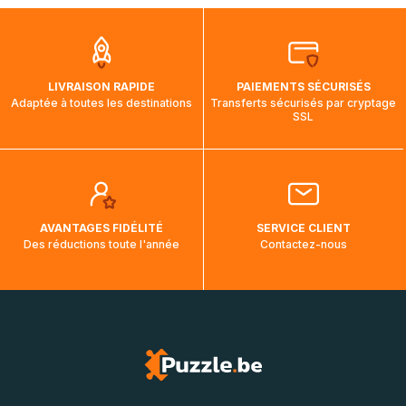
que pendant la traversée, le suivi de votre commande ne
soit pas modifié. Ce dernier reprendra lorsque votre colis
aura touché terre.
LIVRAISON RAPIDE
PAIEMENTS SÉCURISÉS
Adaptée à toutes les destinations
Transferts sécurisés par cryptage
SSL
AVANTAGES FIDÉLITÉ
SERVICE CLIENT
Des réductions toute l'année
Contactez-nous