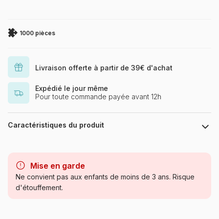
1000 pièces
Livraison offerte à partir de 39€ d'achat
Expédié le jour même
Pour toute commande payée avant 12h
Caractéristiques du produit
Marque
Eurographics
Mise en garde
Catégorie
Puzzles - Art
Ne convient pas aux enfants de moins de 3 ans. Risque
d'étouffement.
Age
Puzzle pour Adultes (500 à
48.000 pièces)