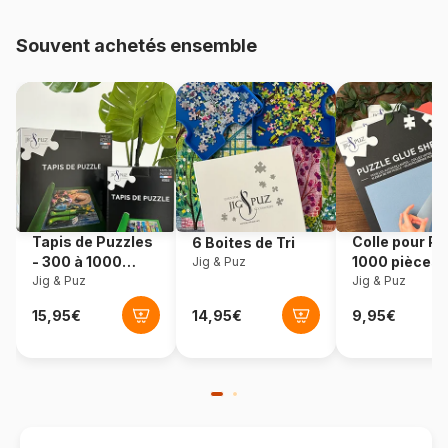
Provenance
Allemagne
Souvent achetés ensemble
Référence
Eurographics-6000-0798
EAN
628136607988
Nombre de pièces
1000 pièces
Dimensions
67 x 49 cm
Tapis de Puzzles
Colle pour Pu
6 Boites de Tri
- 300 à 1000
1000 pièces
Jig & Puz
pièces
Jig & Puz
Jig & Puz