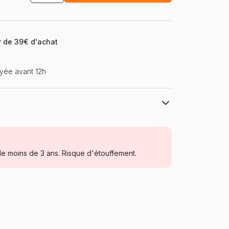
ir de 39€ d'achat
yée avant 12h
Eurographics
Puzzles - Villes et Villages
e moins de 3 ans. Risque d'étouffement.
Puzzle pour Adultes (500 à 48.000
pièces)
Allemagne
Eurographics-6000-0735
628136607353