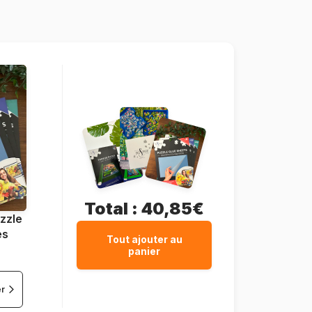
1000 pièces
67 x 49 cm
Total :
40,85€
zzle
es
Tout ajouter au
panier
er