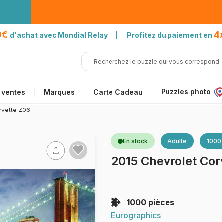
39€
4
d'achat avec Mondial Relay | Profitez du paiement en
Puzzles photo
 ventes
Marques
Carte Cadeau
rvette Z06
En stock
Adulte
1000
2015 Chevrolet Cor
1000 pièces
Eurographics