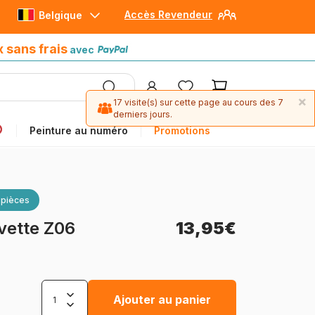
Accès Revendeur
Belgique
Paiement en 4x sans frais
avec Paypal
x sans frais
avec
×
17 visite(s) sur cette page au cours des 7
derniers jours.
Peinture au numéro
Promotions
 pièces
vette Z06
13,95€
Ajouter au panier