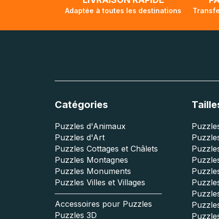
Adaptée à toutes les destinations
Transfe
Catégories
Taille
Puzzles d'Animaux
Puzzles
Puzzles d'Art
Puzzles
Puzzles Cottages et Châlets
Puzzle
Puzzles Montagnes
Puzzle
Puzzles Monuments
Puzzles
Puzzles Villes et Villages
Puzzles
Puzzle
Accessoires pour Puzzles
Puzzle
Puzzles 3D
Puzzle