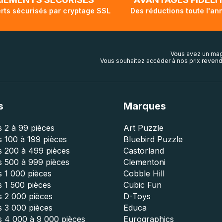
rts sécurisés par cryptage SSL
Des réductions toute l'an
Vous avez un mag
Vous souhaitez accéder à nos prix revend
s
Marques
 2 à 99 pièces
Art Puzzle
 100 à 199 pièces
Bluebird Puzzle
s 200 à 499 pièces
Castorland
s 500 à 999 pièces
Clementoni
 1 000 pièces
Cobble Hill
 1 500 pièces
Cubic Fun
s 2 000 pièces
D-Toys
s 3 000 pièces
Educa
s 4 000 à 9 000 pièces
Eurographics