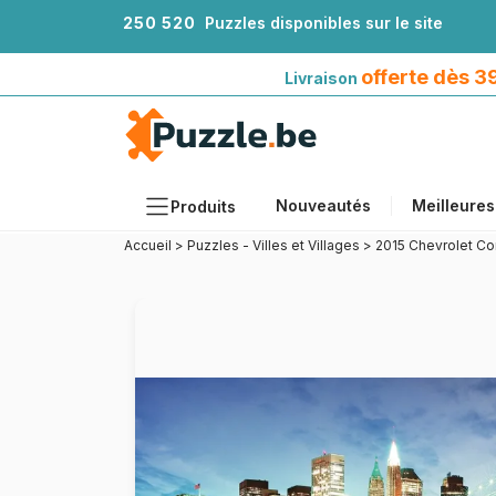
2
5
0
5
2
0
Puzzles disponibles sur le site
Livraison offerte dès 39€*
avec Mondial Relay
offerte dès 
Livraison
Nouveautés
Meilleures
Produits
Accueil
>
Puzzles - Villes et Villages
>
2015 Chevrolet Co
Thèmes
Tailles
Formats
Âges
Artistes
Accessoires
Puzzles en bois