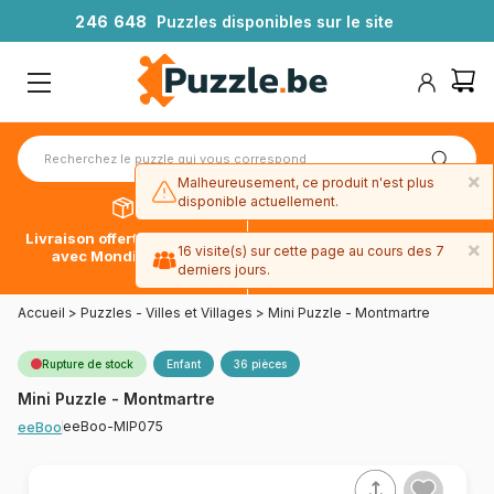
2
4
6
6
4
8
Puzzles disponibles sur le site
×
Malheureusement, ce produit n'est plus
disponible actuellement.
Livraison offerte dès 39€*
Paiement en 4x sans frais
×
16 visite(s) sur cette page au cours des 7
avec Mondial Relay
avec Paypal
derniers jours.
Accueil
>
Puzzles - Villes et Villages
>
Mini Puzzle - Montmartre
Rupture de stock
Enfant
36 pièces
Mini Puzzle - Montmartre
eeBoo-MIP075
eeBoo