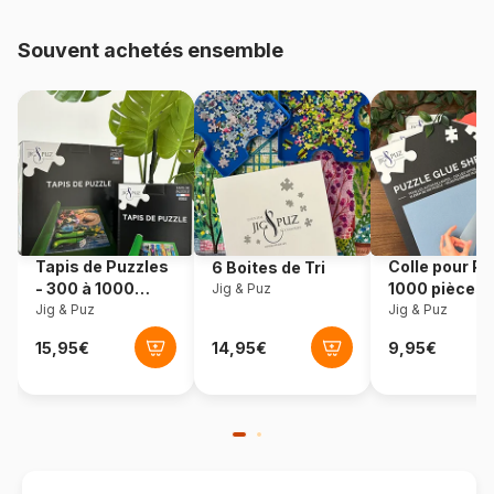
Provenance
Chine
Souvent achetés ensemble
Référence
eeBoo-MIP075
EAN
6891965170754
Nombre de pièces
36 pièces
Dimensions
22 x 18 cm
Tapis de Puzzles
Colle pour Pu
6 Boites de Tri
- 300 à 1000
1000 pièces
Jig & Puz
pièces
Jig & Puz
Jig & Puz