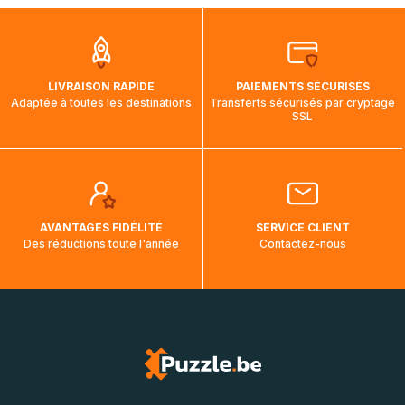
que pendant la traversée, le suivi de votre commande ne
soit pas modifié. Ce dernier reprendra lorsque votre colis
aura touché terre.
LIVRAISON RAPIDE
PAIEMENTS SÉCURISÉS
Adaptée à toutes les destinations
Transferts sécurisés par cryptage
SSL
AVANTAGES FIDÉLITÉ
SERVICE CLIENT
Des réductions toute l'année
Contactez-nous