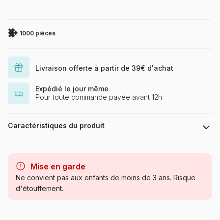
1000 pièces
Livraison offerte à partir de 39€ d'achat
Expédié le jour même
Pour toute commande payée avant 12h
Caractéristiques du produit
Marque
Puzzles DToys, des puzzles à
petits prix
Mise en garde
Ne convient pas aux enfants de moins de 3 ans. Risque
Catégorie
Puzzles - Art
d'étouffement.
Age
Puzzle pour Adultes (500 à