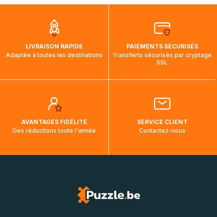
que pendant la traversée, le suivi de votre commande ne
soit pas modifié. Ce dernier reprendra lorsque votre colis
aura touché terre.
LIVRAISON RAPIDE
PAIEMENTS SÉCURISÉS
Adaptée à toutes les destinations
Transferts sécurisés par cryptage
SSL
AVANTAGES FIDÉLITÉ
SERVICE CLIENT
Des réductions toute l'année
Contactez-nous