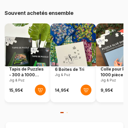
48.000 pièces)
Souvent achetés ensemble
Provenance
Roumanie
Référence
Dtoys-75888
EAN
5947502875888
Nombre de pièces
1000 pièces
Tapis de Puzzles
Colle pour Pu
6 Boites de Tri
Dimensions
68 x 47 cm
- 300 à 1000
1000 pièces
Jig & Puz
pièces
Jig & Puz
Jig & Puz