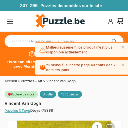
2
4
7
2
9
5
Puzzles disponibles sur le site
×
Malheureusement, ce produit n'est plus
disponible actuellement.
Livraison offerte dès 39€*
Paiement en 4x sans frais
×
23 visite(s) sur cette page au cours des 7
avec Mondial Relay
avec Paypal
derniers jours.
Accueil
>
Puzzles - Art
>
Vincent Van Gogh
Rupture de stock
Adulte
1000 pièces
Vincent Van Gogh
Dtoys-75888
Puzzles DToys