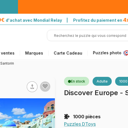
39€
4
d'achat avec Mondial Relay | Profitez du paiement en
Puzzles photo
 ventes
Marques
Carte Cadeau
 Santorin
En stock
Adulte
1000
Discover Europe - 
1000 pièces
Puzzles DToys