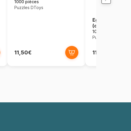
1000 pièces
Puzzles DToys
Egypte ancienne
(détail)
1000 pièces
Puzzles DToys
11,50€
11,50€