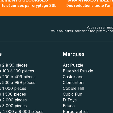
rts sécurisés par cryptage SSL
Des réductions toute l'an
Vous avez un mag
Vous souhaitez accéder à nos prix revend
s
Marques
 2 à 99 pièces
Art Puzzle
 100 à 199 pièces
Bluebird Puzzle
s 200 à 499 pièces
Castorland
s 500 à 999 pièces
Clementoni
 1 000 pièces
Cobble Hill
 1 500 pièces
Cubic Fun
s 2 000 pièces
D-Toys
s 3 000 pièces
Educa
s 4 000 à 9 000 pièces
Eurographics