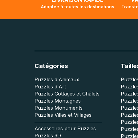
Adaptée à toutes les destinations
Transfe
Catégories
Taille
Puzzles d'Animaux
Puzzles
Puzzles d'Art
Puzzles
Puzzles Cottages et Châlets
Puzzle
Puzzles Montagnes
Puzzle
Puzzles Monuments
Puzzles
Puzzles Villes et Villages
Puzzles
Puzzle
Accessoires pour Puzzles
Puzzle
Puzzles 3D
Puzzle