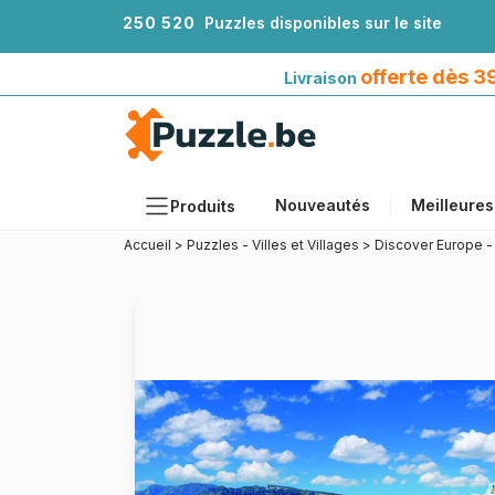
2
5
0
5
2
0
Puzzles disponibles sur le site
Livraison offerte dès 39€*
avec Mondial Relay
offerte dès 
Livraison
Nouveautés
Meilleures
Produits
Accueil
>
Puzzles - Villes et Villages
>
Discover Europe -
Thèmes
Tailles
Formats
Âges
Artistes
Accessoires
Puzzles en bois