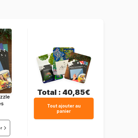
1000 pièces
68 x 47 cm
Total :
40,85€
zzle
es
Tout ajouter au
panier
er