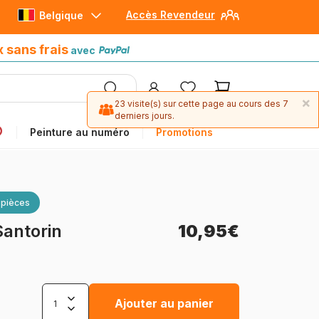
Accès Revendeur
Belgique
Paiement en 4x sans frais
avec Paypal
x sans frais
avec
×
23 visite(s) sur cette page au cours des 7
derniers jours.
Peinture au numéro
Promotions
 pièces
Santorin
10,95€
Ajouter au panier