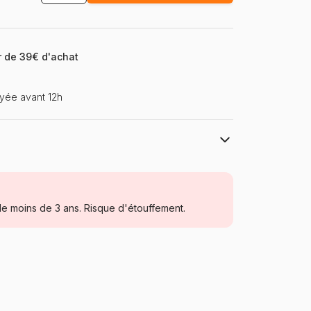
ir de 39€ d'achat
yée avant 12h
Puzzles DToys, des puzzles à petits prix
Puzzles - Villes et Villages
e moins de 3 ans. Risque d'étouffement.
Puzzle pour Adultes (500 à 48.000
pièces)
Roumanie
Dtoys-74874
5947502874874