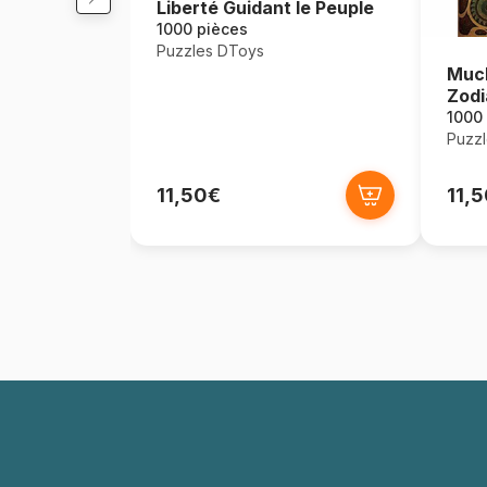
Liberté Guidant le Peuple
1000 pièces
Puzzles DToys
Much
Zodi
1000
Puzz
11,50€
11,