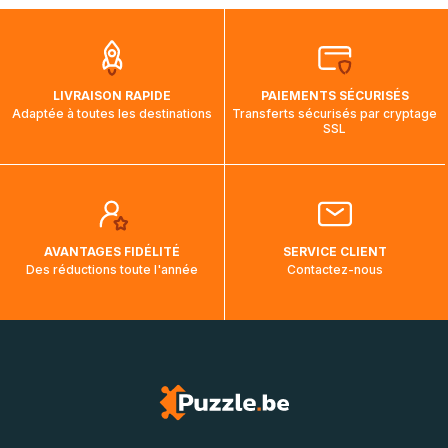
que pendant la traversée, le suivi de votre commande ne
soit pas modifié. Ce dernier reprendra lorsque votre colis
aura touché terre.
LIVRAISON RAPIDE
PAIEMENTS SÉCURISÉS
Adaptée à toutes les destinations
Transferts sécurisés par cryptage
SSL
AVANTAGES FIDÉLITÉ
SERVICE CLIENT
Des réductions toute l'année
Contactez-nous