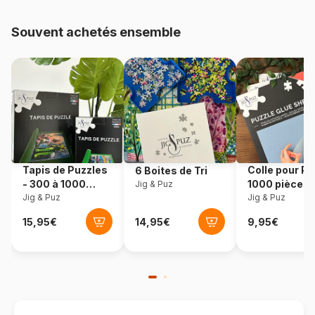
Provenance
Chine
Souvent achetés ensemble
Référence
Cubic-Fun-P809H
EAN
6944588208097
Nombre de pièces
81 pièces
Dimensions
35 x 21 x 48 cm
Tapis de Puzzles
Colle pour Pu
6 Boites de Tri
- 300 à 1000
1000 pièces
Jig & Puz
pièces
Jig & Puz
Jig & Puz