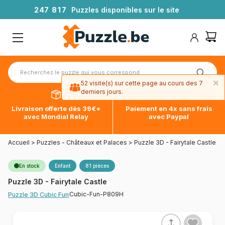
2
4
7
8
1
7
Puzzles disponibles sur le site
×
52 visite(s) sur cette page au cours des 7
derniers jours.
Livraison offerte dès 39€*
Paiement en 4x sans frais
avec Mondial Relay
avec Paypal
Accueil
>
Puzzles - Châteaux et Palaces
>
Puzzle 3D - Fairytale Castle
En stock
Enfant
81 pièces
Puzzle 3D - Fairytale Castle
Cubic-Fun-P809H
Puzzle 3D Cubic Fun