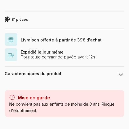
81 pièces
Livraison offerte à partir de 39€ d'achat
Expédié le jour même
Pour toute commande payée avant 12h
Caractéristiques du produit
Marque
Puzzle 3D Cubic Fun
Mise en garde
Catégorie
Puzzles - Châteaux et Palaces
Ne convient pas aux enfants de moins de 3 ans. Risque
d'étouffement.
Age
à partir de 6 ans (50 à 100
pièces)