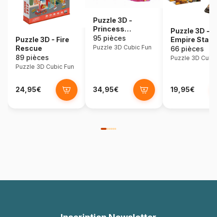
Puzzle 3D -
Princess
Puzzle 3D -
Birthday Party
95 pièces
Puzzle 3D - Fire
Empire State
Puzzle 3D Cubic Fun
Rescue
Building
66 pièces
(Difficulté : 6
89 pièces
Puzzle 3D Cubic
Puzzle 3D Cubic Fun
24,95€
34,95€
19,95€