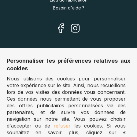
Besoin d'aide ?
Nos sites
Personnaliser les préférences relatives aux
cookies
Allemagne :
www.puzzle.de
Nous utilisons des cookies pour personnaliser
Autriche :
www.puzzle.at
votre expérience sur le site. Ainsi, nous recueillons
Belgique :
www.puzzle.be
lors de vos visites des données vous concernant.
Royaume Uni :
www.jigsawpuzzle.co.uk
Ces données nous permettent de vous proposer
des offres publicitaires personnalisées via des
partenaires, et de suivre vos données de
Accès revendeurs / détaillants
navigation sur notre site. Vous pouvez choisir
d'accepter ou de
refuser
les cookies. Si vous
Vous avez un magasin ?
souhaitez en savoir plus, cliquez sur «
Vous souhaitez accéder à nos prix revendeurs ?