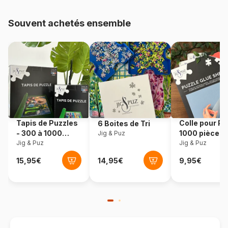
Provenance
Fabriqué en France
Souvent achetés ensemble
Référence
Coq-En-Pate-72836
EAN
3700679728362
Nombre de pièces
9 pièces
Dimensions
22 x 19 cm
Tapis de Puzzles
Colle pour Pu
6 Boites de Tri
- 300 à 1000
1000 pièces
Jig & Puz
pièces
Jig & Puz
Jig & Puz