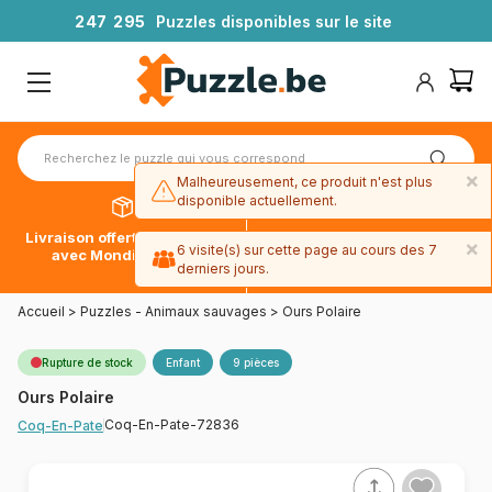
2
4
7
2
9
5
Puzzles disponibles sur le site
×
Malheureusement, ce produit n'est plus
disponible actuellement.
Livraison offerte dès 39€*
Paiement en 4x sans frais
×
6 visite(s) sur cette page au cours des 7
avec Mondial Relay
avec Paypal
derniers jours.
Accueil
>
Puzzles - Animaux sauvages
>
Ours Polaire
Rupture de stock
Enfant
9 pièces
Ours Polaire
Coq-En-Pate-72836
Coq-En-Pate