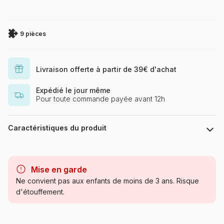
9 pièces
Livraison offerte à partir de 39€ d'achat
Expédié le jour même
Pour toute commande payée avant 12h
Caractéristiques du produit
Marque
Coq-En-Pate
Mise en garde
Catégorie
Puzzles - Animaux sauvages
Ne convient pas aux enfants de moins de 3 ans. Risque
d'étouffement.
Age
à partir de 2 ans (2 à 10
pièces)