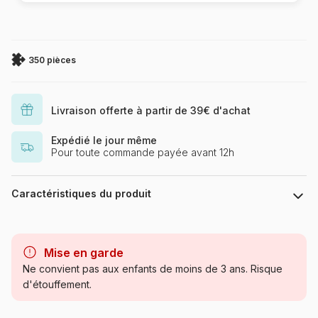
350 pièces
Livraison offerte à partir de 39€ d'achat
Expédié le jour même
Pour toute commande payée avant 12h
Caractéristiques du produit
Marque
Cobble Hill
Mise en garde
Catégorie
Puzzles - Animaux de la ferme
Ne convient pas aux enfants de moins de 3 ans. Risque
d'étouffement.
Age
à partir de 9 ans (251 à 399
pièces)