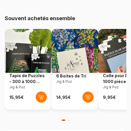
Provenance
États-Unis
Souvent achetés ensemble
Référence
Cobble-Hill-47026
EAN
625012470261
Nombre de pièces
350 pièces
Dimensions
68 x 49 cm
Tapis de Puzzles
Colle pour Pu
6 Boites de Tri
- 300 à 1000
1000 pièces
Jig & Puz
pièces
Jig & Puz
Jig & Puz