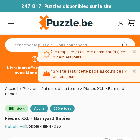
2
4
7
8
1
7
Puzzles disponibles sur le site
×
2 exemplaire(s) ont été commandé(s) ces
30 derniers jours.
Livraison offerte dès 39€*
Paiement en 4x sans frais
×
43 visite(s) sur cette page au cours des 7
avec Mondial Relay
avec Paypal
derniers jours.
Accueil
>
Puzzles - Animaux de la ferme
>
Pièces XXL - Barnyard
Babies
En stock
Adulte
350 pièces
Pièces XXL - Barnyard Babies
Cobble-Hill-47026
Cobble Hill