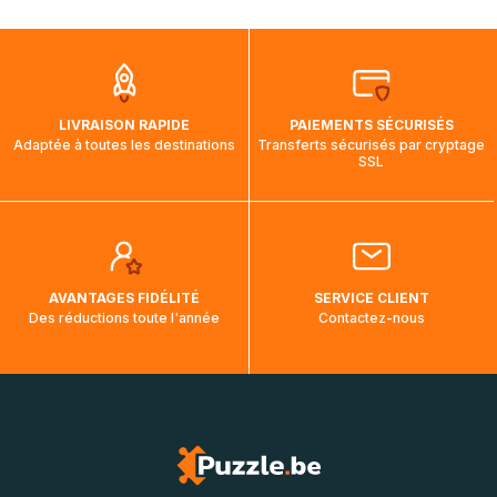
mois et demi pour arriver à destination. Il est donc normal
que pendant la traversée, le suivi de votre commande ne
soit pas modifié. Ce dernier reprendra lorsque votre colis
aura touché terre.
LIVRAISON RAPIDE
PAIEMENTS SÉCURISÉS
Adaptée à toutes les destinations
Transferts sécurisés par cryptage
SSL
AVANTAGES FIDÉLITÉ
SERVICE CLIENT
Des réductions toute l'année
Contactez-nous