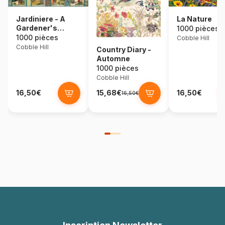
Jardiniere - A
La Nature
Gardener's
1000 pièces
Calendar
1000 pièces
Cobble Hill
Cobble Hill
Country Diary -
Automne
1000 pièces
Cobble Hill
16,50€
15,68€
16,50€
16,50€