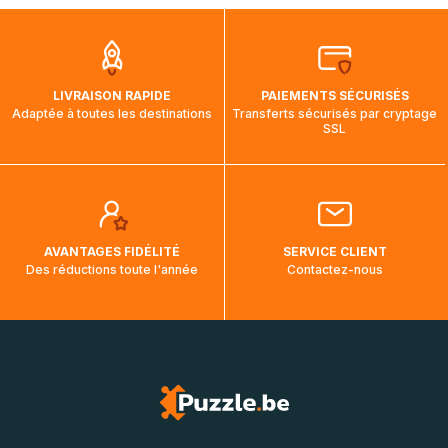
que pendant la traversée, le suivi de votre commande ne
soit pas modifié. Ce dernier reprendra lorsque votre colis
aura touché terre.
LIVRAISON RAPIDE
PAIEMENTS SÉCURISÉS
Adaptée à toutes les destinations
Transferts sécurisés par cryptage
SSL
AVANTAGES FIDÉLITÉ
SERVICE CLIENT
Des réductions toute l'année
Contactez-nous