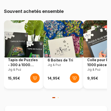
48.000 pièces)
Souvent achetés ensemble
Provenance
USA
Référence
Cobble-Hill-40361
EAN
625012403610
Nombre de pièces
1000 pièces
Tapis de Puzzles
Colle pour Pu
6 Boites de Tri
Dimensions
67 x 48 cm
- 300 à 1000
1000 pièces
Jig & Puz
pièces
Jig & Puz
Jig & Puz