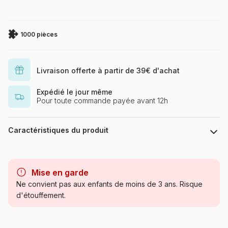
1000 pièces
Livraison offerte à partir de 39€ d'achat
Expédié le jour même
Pour toute commande payée avant 12h
Caractéristiques du produit
Marque
Cobble Hill
Mise en garde
Catégorie
Puzzles - Forêts, Fleurs et
Ne convient pas aux enfants de moins de 3 ans. Risque
Jardins
d'étouffement.
Age
Puzzle pour Adultes (500 à