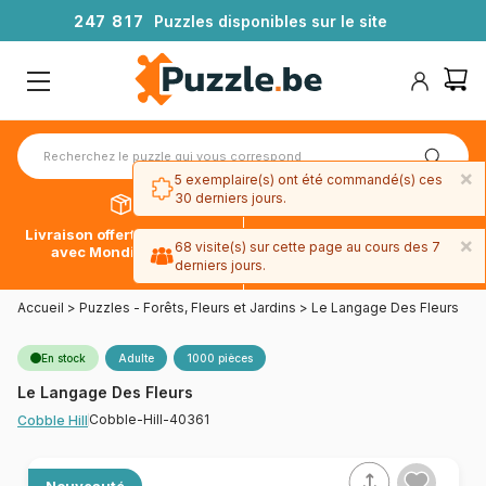
2
4
7
8
1
7
Puzzles disponibles sur le site
×
5 exemplaire(s) ont été commandé(s) ces
30 derniers jours.
Livraison offerte dès 39€*
Paiement en 4x sans frais
×
68 visite(s) sur cette page au cours des 7
avec Mondial Relay
avec Paypal
derniers jours.
Accueil
>
Puzzles - Forêts, Fleurs et Jardins
>
Le Langage Des Fleurs
En stock
Adulte
1000 pièces
Le Langage Des Fleurs
Cobble-Hill-40361
Cobble Hill
Nouveauté