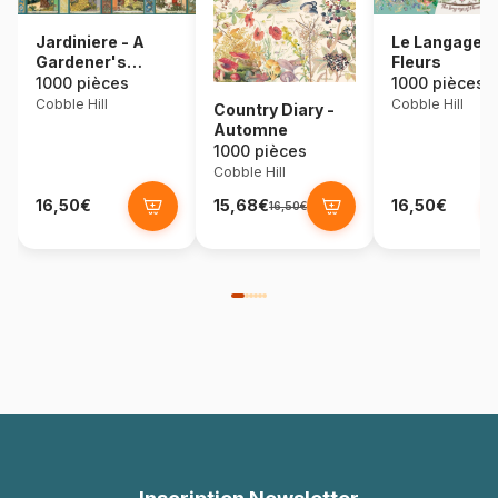
Jardiniere - A
Le Langage 
Gardener's
Fleurs
Calendar
1000 pièces
1000 pièces
Cobble Hill
Cobble Hill
Country Diary -
Automne
1000 pièces
Cobble Hill
16,50€
15,68€
16,50€
16,50€