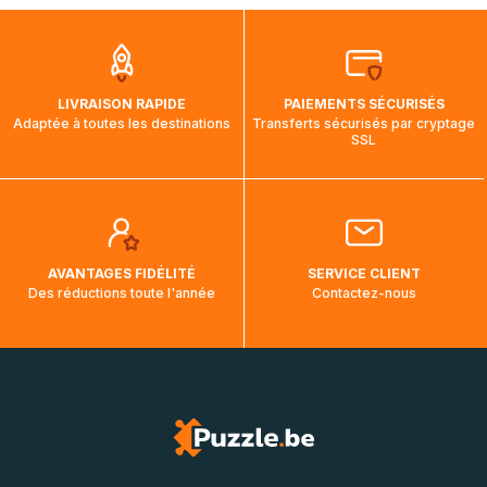
que pendant la traversée, le suivi de votre commande ne
soit pas modifié. Ce dernier reprendra lorsque votre colis
aura touché terre.
LIVRAISON RAPIDE
PAIEMENTS SÉCURISÉS
Adaptée à toutes les destinations
Transferts sécurisés par cryptage
SSL
AVANTAGES FIDÉLITÉ
SERVICE CLIENT
Des réductions toute l'année
Contactez-nous