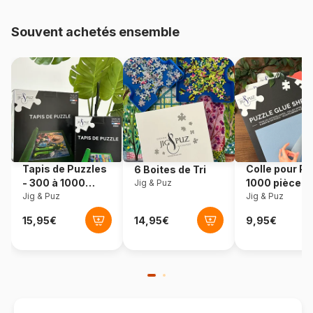
48.000 pièces)
Souvent achetés ensemble
Provenance
USA
Référence
Cobble-Hill-40364
EAN
625012403641
Nombre de pièces
1000 pièces
Tapis de Puzzles
Colle pour Pu
6 Boites de Tri
Dimensions
67 x 48 cm
- 300 à 1000
1000 pièces
Jig & Puz
pièces
Jig & Puz
Jig & Puz