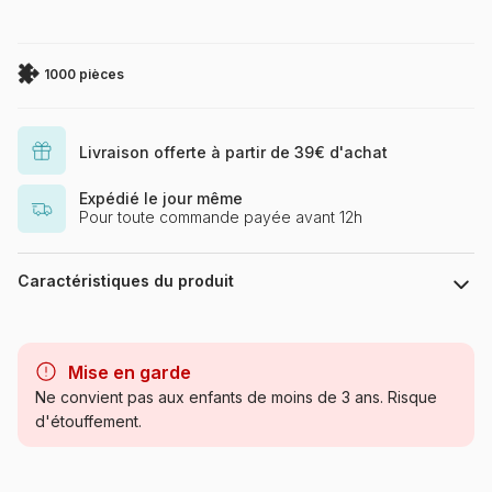
1000 pièces
Livraison offerte à partir de 39€ d'achat
Expédié le jour même
Pour toute commande payée avant 12h
Caractéristiques du produit
Marque
Cobble Hill
Mise en garde
Catégorie
Puzzles - Forêts, Fleurs et
Ne convient pas aux enfants de moins de 3 ans. Risque
Jardins
d'étouffement.
Age
Puzzle pour Adultes (500 à