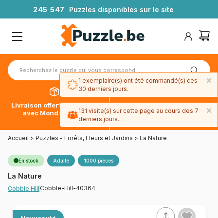
2
4
5
5
4
7
Puzzles disponibles sur le site
×
1 exemplaire(s) ont été commandé(s) ces
30 derniers jours.
Livraison offerte dès 39€*
Paiement en 4x sans frais
×
131 visite(s) sur cette page au cours des 7
avec Mondial Relay
avec Paypal
derniers jours.
Accueil
>
Puzzles - Forêts, Fleurs et Jardins
>
La Nature
En stock
Adulte
1000 pièces
La Nature
Cobble-Hill-40364
Cobble Hill
Nouveauté