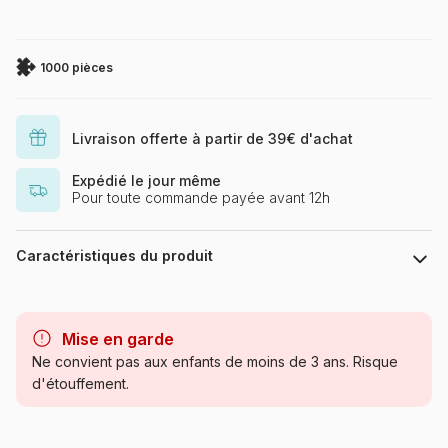
1000 pièces
Livraison offerte à partir de 39€ d'achat
Expédié le jour même
Pour toute commande payée avant 12h
Caractéristiques du produit
Marque
Clementoni, le Puzzle
européen Made in Italie
Mise en garde
Ne convient pas aux enfants de moins de 3 ans. Risque
Catégorie
Puzzles - Chats
d'étouffement.
Age
Puzzle pour Adultes (500 à