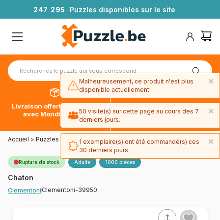
2
4
7
2
9
5
Puzzles disponibles sur le site
×
×
Malheureusement, ce produit n'est plus
50 visite(s) sur cette page au cours des 7
disponible actuellement.
derniers jours.
Livraison offerte dès 39€*
Paiement en 4x sans frais
×
1 exemplaire(s) ont été commandé(s) ces
avec Mondial Relay
avec Paypal
30 derniers jours.
Accueil
>
Puzzles - Chats
>
Chaton
Rupture de stock
Adulte
1000 pièces
Chaton
Clementoni-39950
Clementoni