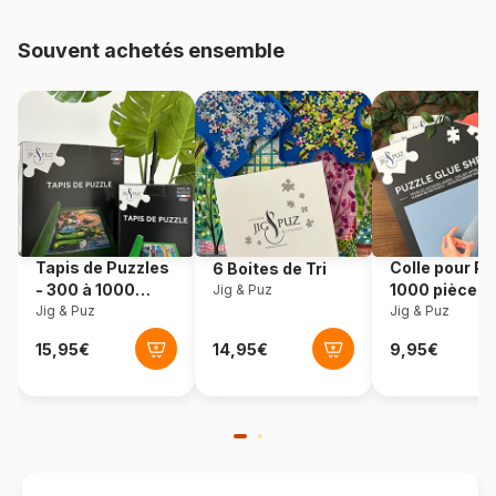
48.000 pièces)
Souvent achetés ensemble
Provenance
Italie
Référence
Clementoni-39950
EAN
8005125399505
Nombre de pièces
1000 pièces
Tapis de Puzzles
Colle pour Pu
6 Boites de Tri
Dimensions
70 x 50 cm
- 300 à 1000
1000 pièces
Jig & Puz
pièces
Jig & Puz
Jig & Puz