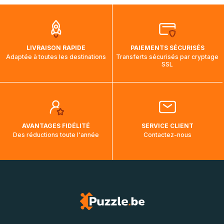
que pendant la traversée, le suivi de votre commande ne
soit pas modifié. Ce dernier reprendra lorsque votre colis
aura touché terre.
LIVRAISON RAPIDE
PAIEMENTS SÉCURISÉS
Adaptée à toutes les destinations
Transferts sécurisés par cryptage
SSL
AVANTAGES FIDÉLITÉ
SERVICE CLIENT
Des réductions toute l'année
Contactez-nous