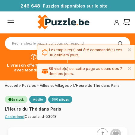
2
4
6
6
4
8
Puzzles disponibles sur le site
×
1 exemplaire(s) ont été commandé(s) ces
30 derniers jours.
Livraison offerte dès 39€*
Paiement en 4x sans frais
×
89 visite(s) sur cette page au cours des 7
avec Mondial Relay
avec Paypal
derniers jours.
Accueil
>
Puzzles - Villes et Villages
>
L'Heure du Thé dans Paris
En stock
Adulte
500 pièces
L'Heure du Thé dans Paris
Castorland-53018
Castorland