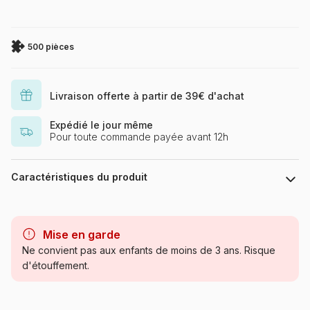
500 pièces
Livraison offerte à partir de 39€ d'achat
Expédié le jour même
Pour toute commande payée avant 12h
Caractéristiques du produit
Marque
Castorland, les puzzles
polonais à petits prix
Mise en garde
Ne convient pas aux enfants de moins de 3 ans. Risque
Catégorie
Puzzles - Villes et Villages
d'étouffement.
Age
Puzzle pour Adultes (500 à