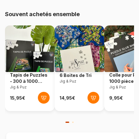
48.000 pièces)
Souvent achetés ensemble
Provenance
Pologne
Référence
Castorland-53018
EAN
5904438053018
Nombre de pièces
500 pièces
Tapis de Puzzles
Colle pour Pu
6 Boites de Tri
Dimensions
47 x 33 cm
- 300 à 1000
1000 pièces
Jig & Puz
pièces
Jig & Puz
Jig & Puz