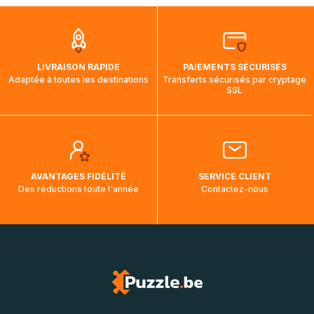
que pendant la traversée, le suivi de votre commande ne
soit pas modifié. Ce dernier reprendra lorsque votre colis
aura touché terre.
LIVRAISON RAPIDE
PAIEMENTS SÉCURISÉS
Adaptée à toutes les destinations
Transferts sécurisés par cryptage
SSL
AVANTAGES FIDÉLITÉ
SERVICE CLIENT
Des réductions toute l'année
Contactez-nous