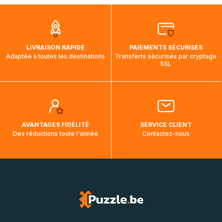
que pendant la traversée, le suivi de votre commande ne
soit pas modifié. Ce dernier reprendra lorsque votre colis
aura touché terre.
LIVRAISON RAPIDE
PAIEMENTS SÉCURISÉS
Adaptée à toutes les destinations
Transferts sécurisés par cryptage
SSL
AVANTAGES FIDÉLITÉ
SERVICE CLIENT
Des réductions toute l'année
Contactez-nous