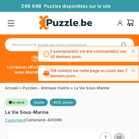
2
4
6
6
4
8
Puzzles disponibles sur le site
×
2 exemplaire(s) ont été commandé(s) ces
30 derniers jours.
Livraison offerte dès 39€*
Paiement en 4x sans frais
×
108 visite(s) sur cette page au cours des 7
avec Mondial Relay
avec Paypal
derniers jours.
Accueil
>
Puzzles - Animaux marins
>
La Vie Sous-Marine
En stock
Adulte
4000 pièces
La Vie Sous-Marine
Castorland-400089
Castorland