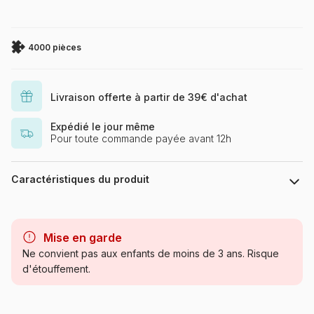
4000 pièces
Livraison offerte à partir de 39€ d'achat
Expédié le jour même
Pour toute commande payée avant 12h
Caractéristiques du produit
Marque
Castorland, les puzzles
polonais à petits prix
Mise en garde
Ne convient pas aux enfants de moins de 3 ans. Risque
Catégorie
Puzzles - Animaux marins
d'étouffement.
Age
Puzzle pour Adultes (500 à