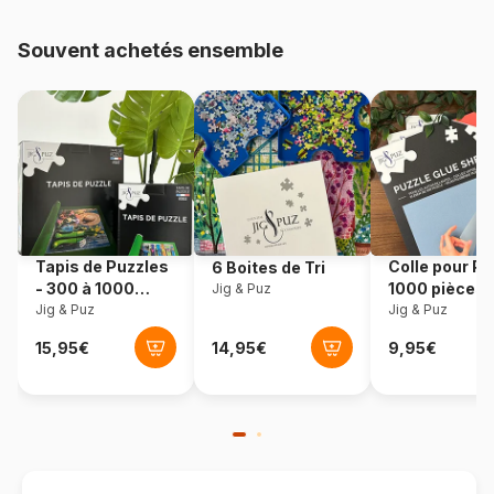
48.000 pièces)
Souvent achetés ensemble
Provenance
Pologne
Référence
Castorland-400089
EAN
5904438400089
Nombre de pièces
4000 pièces
Tapis de Puzzles
Colle pour Pu
6 Boites de Tri
Dimensions
138 x 68 cm
- 300 à 1000
1000 pièces
Jig & Puz
pièces
Jig & Puz
Jig & Puz