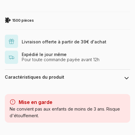
1500 pièces
Livraison offerte à partir de 39€ d'achat
Expédié le jour même
Pour toute commande payée avant 12h
Caractéristiques du produit
Marque
Art Puzzle
Mise en garde
Catégorie
Puzzles - Montagnes
Ne convient pas aux enfants de moins de 3 ans. Risque
d'étouffement.
Age
Puzzle pour Adultes (500 à
48.000 pièces)