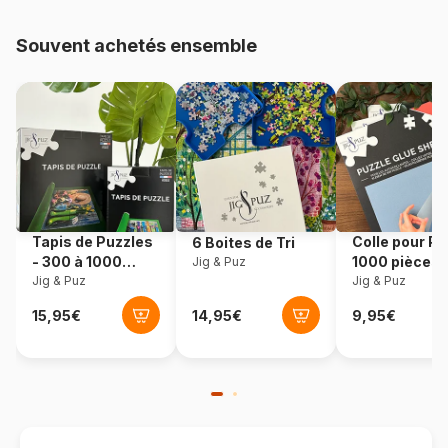
Provenance
Turquie
Souvent achetés ensemble
Référence
Art-Puzzle-5371
EAN
8682450143715
Nombre de pièces
1500 pièces
Dimensions
85 x 60 cm
Tapis de Puzzles
Colle pour Pu
6 Boites de Tri
- 300 à 1000
1000 pièces
Jig & Puz
pièces
Jig & Puz
Jig & Puz