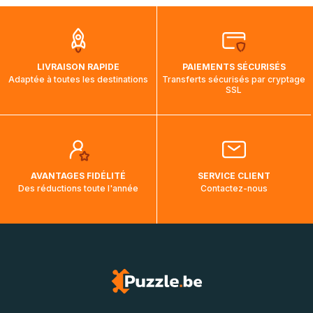
que pendant la traversée, le suivi de votre commande ne
soit pas modifié. Ce dernier reprendra lorsque votre colis
aura touché terre.
LIVRAISON RAPIDE
PAIEMENTS SÉCURISÉS
Adaptée à toutes les destinations
Transferts sécurisés par cryptage
SSL
AVANTAGES FIDÉLITÉ
SERVICE CLIENT
Des réductions toute l'année
Contactez-nous