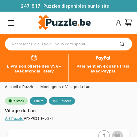
2
4
7
8
1
7
Puzzles disponibles sur le site
Livraison offerte dès 39€*
Paiement en 4x sans frais
avec Mondial Relay
avec Paypal
Accueil
>
Puzzles - Montagnes
>
Village du Lac
En stock
Adulte
1500 pièces
Village du Lac
Art-Puzzle-5371
Art Puzzle