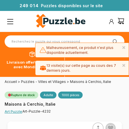
2
4
9
0
1
4
Puzzles disponibles sur le site
×
Malheureusement, ce produit n'est plus
disponible actuellement.
Livraison offerte dès 39€*
Paiement en 4x sans frais
×
13 visite(s) sur cette page au cours des 7
avec Mondial Relay
avec Paypal
derniers jours.
Accueil
>
Puzzles - Villes et Villages
>
Maisons à Cerchio, Italie
Rupture de stock
Adulte
1000 pièces
Maisons à Cerchio, Italie
Art-Puzzle-4232
Art Puzzle