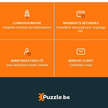
que pendant la traversée, le suivi de votre commande ne
soit pas modifié. Ce dernier reprendra lorsque votre colis
aura touché terre.
LIVRAISON RAPIDE
PAIEMENTS SÉCURISÉS
Adaptée à toutes les destinations
Transferts sécurisés par cryptage
SSL
AVANTAGES FIDÉLITÉ
SERVICE CLIENT
Des réductions toute l'année
Contactez-nous