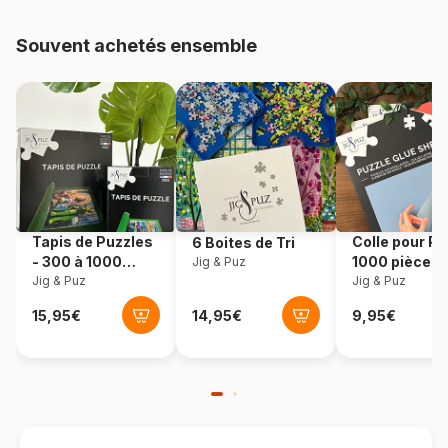
Provenance
Turquie
Souvent achetés ensemble
Référence
Art-Puzzle-4232
EAN
8697950842327
Nombre de pièces
1000 pièces
Dimensions
68 x 48 cm
Tapis de Puzzles
Colle pour Pu
6 Boites de Tri
- 300 à 1000
1000 pièces
Jig & Puz
pièces
Jig & Puz
Jig & Puz