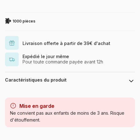
1000 pièces
Livraison offerte à partir de 39€ d'achat
Expédié le jour même
Pour toute commande payée avant 12h
Caractéristiques du produit
Marque
Art Puzzle
Mise en garde
Catégorie
Puzzles - Villes et Villages
Ne convient pas aux enfants de moins de 3 ans. Risque
d'étouffement.
Age
Puzzle pour Adultes (500 à
48.000 pièces)