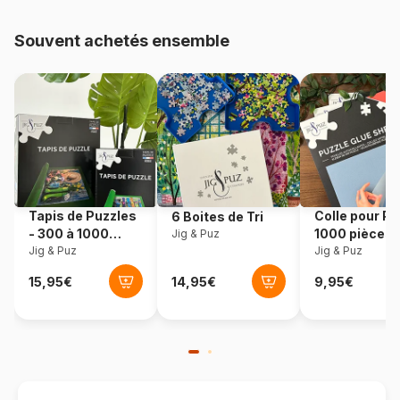
pièces)
Souvent achetés ensemble
Provenance
Turquie
Référence
Art-Puzzle-5812
EAN
8682450148123
Nombre de pièces
100 pièces
Tapis de Puzzles
Colle pour Pu
6 Boites de Tri
Dimensions
34 x 24 cm
- 300 à 1000
1000 pièces
Jig & Puz
pièces
Jig & Puz
Jig & Puz