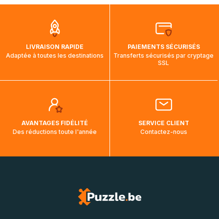
que pendant la traversée, le suivi de votre commande ne
soit pas modifié. Ce dernier reprendra lorsque votre colis
aura touché terre.
LIVRAISON RAPIDE
PAIEMENTS SÉCURISÉS
Adaptée à toutes les destinations
Transferts sécurisés par cryptage
SSL
AVANTAGES FIDÉLITÉ
SERVICE CLIENT
Des réductions toute l'année
Contactez-nous