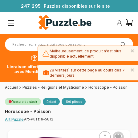
2
4
7
2
9
5
Puzzles disponibles sur le site
×
Malheureusement, ce produit n'est plus
disponible actuellement.
Livraison offerte dès 39€*
Paiement en 4x sans frais
×
28 visite(s) sur cette page au cours des 7
avec Mondial Relay
avec Paypal
derniers jours.
Accueil
>
Puzzles - Religions et Mysticisme
>
Horoscope - Poisson
Rupture de stock
Enfant
100 pièces
Horoscope - Poisson
Art-Puzzle-5812
Art Puzzle