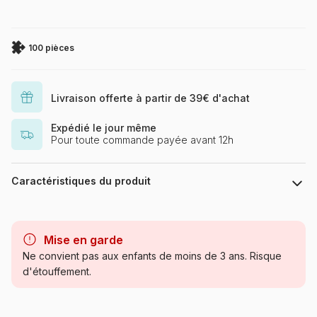
100 pièces
Livraison offerte à partir de 39€ d'achat
Expédié le jour même
Pour toute commande payée avant 12h
Caractéristiques du produit
Marque
Art Puzzle
Mise en garde
Catégorie
Puzzles - Religions et
Ne convient pas aux enfants de moins de 3 ans. Risque
Mysticisme
d'étouffement.
Age
à partir de 6 ans (50 à 100