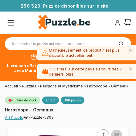
2
5
0
5
2
0
Puzzles disponibles sur le site
×
Malheureusement, ce produit n'est plus
disponible actuellement.
Livraison offerte dès 39€*
Paiement en 4x sans frais
×
15 visite(s) sur cette page au cours des 7
avec Mondial Relay
avec Paypal
derniers jours.
Accueil
>
Puzzles - Religions et Mysticisme
>
Horoscope - Gémeaux
Rupture de stock
Enfant
100 pièces
Horoscope - Gémeaux
Art-Puzzle-5803
Art Puzzle