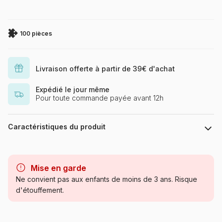
100 pièces
Livraison offerte à partir de 39€ d'achat
Expédié le jour même
Pour toute commande payée avant 12h
Caractéristiques du produit
Marque
Art Puzzle
Mise en garde
Catégorie
Puzzles - Religions et
Ne convient pas aux enfants de moins de 3 ans. Risque
Mysticisme
d'étouffement.
Age
à partir de 6 ans (50 à 100