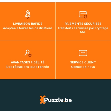
que pendant la traversée, le suivi de votre commande ne
soit pas modifié. Ce dernier reprendra lorsque votre colis
aura touché terre.
LIVRAISON RAPIDE
PAIEMENTS SÉCURISÉS
Adaptée à toutes les destinations
Transferts sécurisés par cryptage
SSL
AVANTAGES FIDÉLITÉ
SERVICE CLIENT
Des réductions toute l'année
Contactez-nous