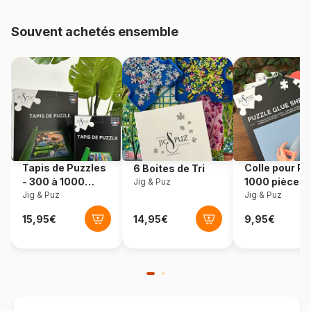
pièces)
Souvent achetés ensemble
Provenance
Turquie
Référence
Art-Puzzle-5803
EAN
8682450148031
Nombre de pièces
100 pièces
Tapis de Puzzles
Colle pour Pu
6 Boites de Tri
Dimensions
34 x 24 cm
- 300 à 1000
1000 pièces
Jig & Puz
pièces
Jig & Puz
Jig & Puz