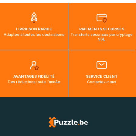
que pendant la traversée, le suivi de votre commande ne
soit pas modifié. Ce dernier reprendra lorsque votre colis
aura touché terre.
LIVRAISON RAPIDE
PAIEMENTS SÉCURISÉS
Adaptée à toutes les destinations
Transferts sécurisés par cryptage
SSL
AVANTAGES FIDÉLITÉ
SERVICE CLIENT
Des réductions toute l'année
Contactez-nous