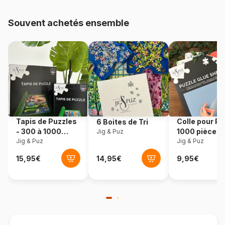
Provenance
Fabriqué en France
Souvent achetés ensemble
Référence
Puzzle-La-Loutre-1695
EAN
3760410641695
Nombre de pièces
1000 pièces
Dimensions
69 x 48 cm
Tapis de Puzzles
Colle pour Pu
6 Boites de Tri
- 300 à 1000
1000 pièces
Jig & Puz
pièces
Jig & Puz
Jig & Puz