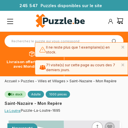
2
4
5
5
4
7
Puzzles disponibles sur le site
×
Il ne reste plus que 1 exemplaire(s) en
stock.
Livraison offerte dès 39€*
Paiement en 4x sans frais
×
71 visite(s) sur cette page au cours des 7
avec Mondial Relay
avec Paypal
derniers jours.
Accueil
>
Puzzles - Villes et Villages
>
Saint-Nazaire - Mon Repère
En stock
Adulte
1000 pièces
Saint-Nazaire - Mon Repère
Puzzle-La-Loutre-1695
La Loutre
Nouveauté