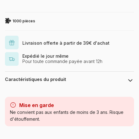
1000 pièces
Livraison offerte à partir de 39€ d'achat
Expédié le jour même
Pour toute commande payée avant 12h
Caractéristiques du produit
Marque
La Loutre
Mise en garde
Catégorie
Puzzles - Villes et Villages
Ne convient pas aux enfants de moins de 3 ans. Risque
d'étouffement.
Age
Puzzle pour Adultes (500 à
48.000 pièces)