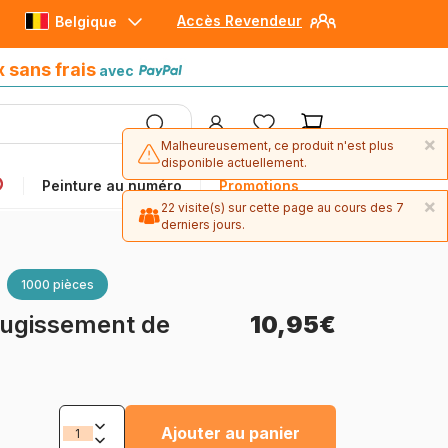
Accès Revendeur
Belgique
Paiement en 4x sans frais
avec Paypal
x sans frais
avec
×
Malheureusement, ce produit n'est plus
disponible actuellement.
Peinture au numéro
Promotions
×
22 visite(s) sur cette page au cours des 7
derniers jours.
1000 pièces
Rugissement de
10,95€
Ajouter au panier