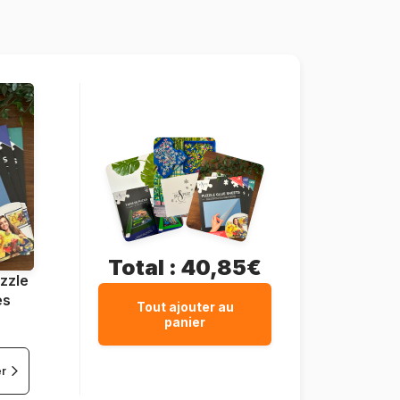
1000 pièces
68 x 48 cm
Total :
40,85€
zzle
es
Tout ajouter au
panier
er