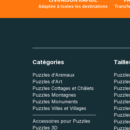
Adaptée à toutes les destinations
Transfe
Catégories
Taille
Puzzles d'Animaux
Puzzles
Puzzles d'Art
Puzzles
Puzzles Cottages et Châlets
Puzzle
Puzzles Montagnes
Puzzle
Puzzles Monuments
Puzzles
Puzzles Villes et Villages
Puzzles
Puzzle
Accessoires pour Puzzles
Puzzle
Puzzles 3D
Puzzle