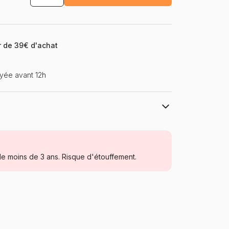
ir de 39€ d'achat
yée avant 12h
Art Puzzle
Puzzles - Animaux sauvages
e moins de 3 ans. Risque d'étouffement.
Puzzle pour Adultes (500 à 48.000
pièces)
Turquie
Art-Puzzle-41023
8685063671415