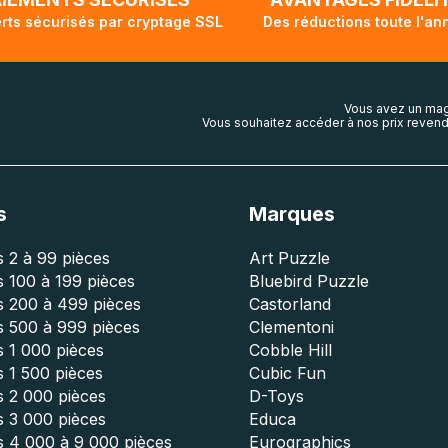
rts sécurisés par cryptage SSL
Des réductions toute l'an
Vous avez un mag
Vous souhaitez accéder à nos prix revend
s
Marques
 2 à 99 pièces
Art Puzzle
 100 à 199 pièces
Bluebird Puzzle
s 200 à 499 pièces
Castorland
s 500 à 999 pièces
Clementoni
 1 000 pièces
Cobble Hill
 1 500 pièces
Cubic Fun
s 2 000 pièces
D-Toys
s 3 000 pièces
Educa
s 4 000 à 9 000 pièces
Eurographics