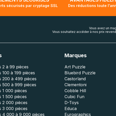
rts sécurisés par cryptage SSL
Des réductions toute l'an
Vous avez un mag
Vous souhaitez accéder à nos prix revend
s
Marques
 2 à 99 pièces
Art Puzzle
 100 à 199 pièces
Bluebird Puzzle
s 200 à 499 pièces
Castorland
s 500 à 999 pièces
Clementoni
 1 000 pièces
Cobble Hill
 1 500 pièces
Cubic Fun
s 2 000 pièces
D-Toys
s 3 000 pièces
Educa
s 4 000 à 9 000 pièces
Eurographics