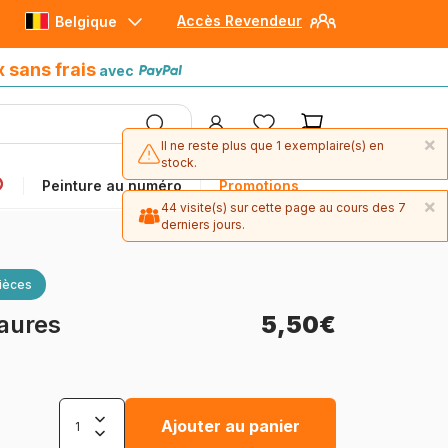
Accès Revendeur
Belgique
Paiement en 4x sans frais
avec Paypal
x sans frais
avec
×
Il ne reste plus que 1 exemplaire(s) en
stock.
Peinture au numéro
Promotions
×
44 visite(s) sur cette page au cours des 7
derniers jours.
ièces
aures
5,50€
Ajouter au panier