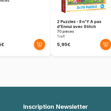
ièces
2 Puzzles - Il n'Y A pas
d'Ennui avec Stitch
70 pièces
Trefl
5€
5,95€
Inscription Newsletter