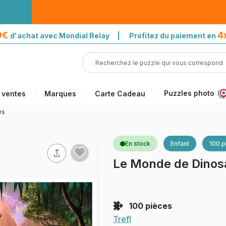
39€
4
d'achat avec Mondial Relay | Profitez du paiement en
Puzzles photo
 ventes
Marques
Carte Cadeau
es
En stock
Enfant
100 p
Le Monde de Dinos
100 pièces
Trefl