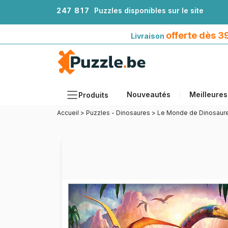
2
4
7
8
1
7
Puzzles disponibles sur le site
Livraison offerte dès 39€*
avec Mondial Relay
offerte dès 
Livraison
Nouveautés
Meilleures
Produits
Accueil
>
Puzzles - Dinosaures
>
Le Monde de Dinosaur
Thèmes
Tailles
Formats
Âges
Artistes
Accessoires
Puzzles en bois