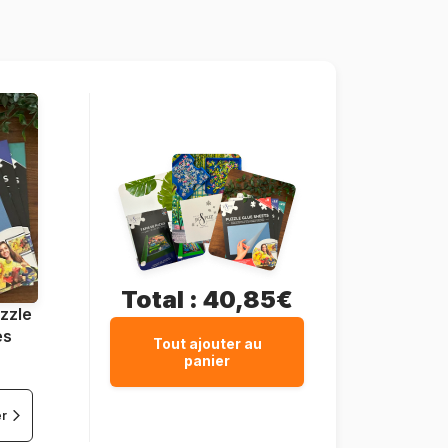
100 pièces
41 x 28 cm
Total :
40,85€
zzle
es
Tout ajouter au
panier
er