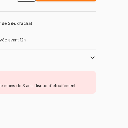
ir de 39€ d'achat
yée avant 12h
Trefl, le leader de l'Europe de l'Est
Puzzles - Dinosaures
e moins de 3 ans. Risque d'étouffement.
à partir de 6 ans (50 à 100 pièces)
Pologne
Trefl-16277
5900511162776