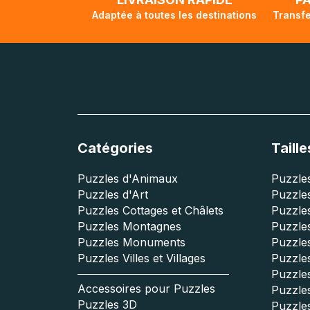
Adaptée à toutes les destinations
Transfe
Catégories
Taille
Puzzles d'Animaux
Puzzles
Puzzles d'Art
Puzzles
Puzzles Cottages et Châlets
Puzzle
Puzzles Montagnes
Puzzle
Puzzles Monuments
Puzzles
Puzzles Villes et Villages
Puzzles
Puzzle
Accessoires pour Puzzles
Puzzle
Puzzles 3D
Puzzle