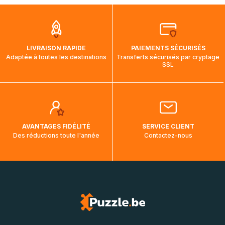
que pendant la traversée, le suivi de votre commande ne
soit pas modifié. Ce dernier reprendra lorsque votre colis
aura touché terre.
LIVRAISON RAPIDE
PAIEMENTS SÉCURISÉS
Adaptée à toutes les destinations
Transferts sécurisés par cryptage
SSL
AVANTAGES FIDÉLITÉ
SERVICE CLIENT
Des réductions toute l'année
Contactez-nous