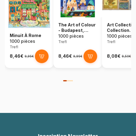
The Art of Colour
Art Collectio
- Budapest,
Collection
Minuit À Rome
Hongrie
Vincent Van 
1000 pièces
1000 pièces
1000 pièces
Trefl
Trefl
Trefl
8,46€
8,46€
8,08€
9,95€
9,95€
9,50€