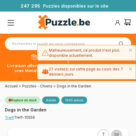
2
4
7
2
9
5
Puzzles disponibles sur le site
×
Malheureusement, ce produit n'est plus
disponible actuellement.
Livraison offerte dès 39€*
Paiement en 4x sans frais
×
27 visite(s) sur cette page au cours des 7
avec Mondial Relay
avec Paypal
derniers jours.
Accueil
>
Puzzles - Chiens
>
Dogs in the Garden
Rupture de stock
Adulte
1000 pièces
Dogs in the Garden
Trefl-10556
Trefl