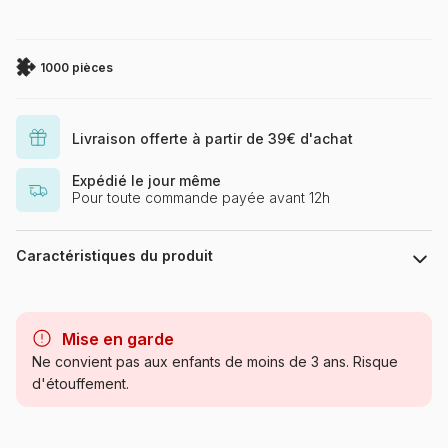
1000 pièces
Livraison offerte à partir de 39€ d'achat
Expédié le jour même
Pour toute commande payée avant 12h
Caractéristiques du produit
Marque
Trefl, le leader de l'Europe de
l'Est
Mise en garde
Ne convient pas aux enfants de moins de 3 ans. Risque
Catégorie
Puzzles - Chiens
d'étouffement.
Age
Puzzle pour Adultes (500 à