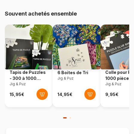
48.000 pièces)
Souvent achetés ensemble
Provenance
Pologne
Référence
Trefl-10556
EAN
5900511105568
Nombre de pièces
1000 pièces
Tapis de Puzzles
Colle pour Pu
6 Boites de Tri
Dimensions
68 x 48 cm
- 300 à 1000
1000 pièces
Jig & Puz
pièces
Jig & Puz
Jig & Puz