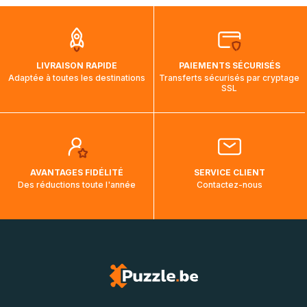
que pendant la traversée, le suivi de votre commande ne
soit pas modifié. Ce dernier reprendra lorsque votre colis
aura touché terre.
LIVRAISON RAPIDE
PAIEMENTS SÉCURISÉS
Adaptée à toutes les destinations
Transferts sécurisés par cryptage
SSL
AVANTAGES FIDÉLITÉ
SERVICE CLIENT
Des réductions toute l'année
Contactez-nous