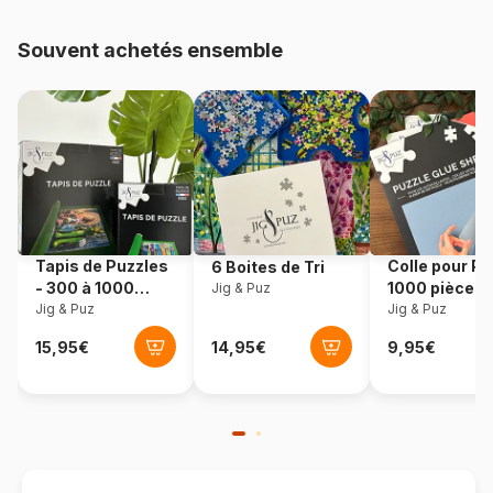
48.000 pièces)
Souvent achetés ensemble
Provenance
Pologne
Référence
Trefl-33060
EAN
5900511330601
Nombre de pièces
3000 pièces
Tapis de Puzzles
Colle pour Pu
6 Boites de Tri
Dimensions
116 x 85 cm
- 300 à 1000
1000 pièces
Jig & Puz
pièces
Jig & Puz
Jig & Puz