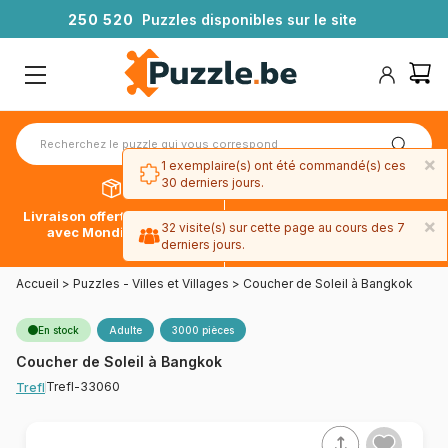
2
5
0
5
2
0
Puzzles disponibles sur le site
×
1 exemplaire(s) ont été commandé(s) ces
30 derniers jours.
Livraison offerte dès 39€*
Paiement en 4x sans frais
×
32 visite(s) sur cette page au cours des 7
avec Mondial Relay
avec Paypal
derniers jours.
Accueil
>
Puzzles - Villes et Villages
>
Coucher de Soleil à Bangkok
En stock
Adulte
3000 pièces
Coucher de Soleil à Bangkok
Trefl-33060
Trefl