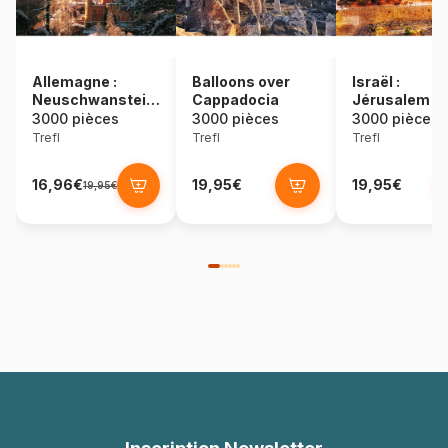
Allemagne :
Balloons over
Israël :
Neuschwanstein
Cappadocia
Jérusalem
sous la neige
3000 pièces
3000 pièces
3000 pièces
Trefl
Trefl
Trefl
16,96€
19,95€
19,95€
19,95€