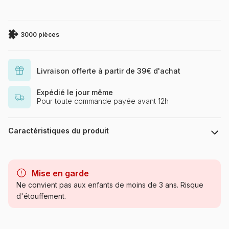
3000 pièces
Livraison offerte à partir de 39€ d'achat
Expédié le jour même
Pour toute commande payée avant 12h
Caractéristiques du produit
Marque
Trefl, le leader de l'Europe de
l'Est
Mise en garde
Ne convient pas aux enfants de moins de 3 ans. Risque
Catégorie
Puzzles - Villes et Villages
d'étouffement.
Age
Puzzle pour Adultes (500 à