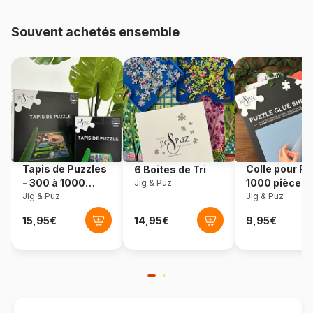
48.000 pièces)
Souvent achetés ensemble
Provenance
Pologne
Référence
Trefl-10297
EAN
5900511102970
Nombre de pièces
1000 pièces
Tapis de Puzzles
Colle pour Pu
6 Boites de Tri
Dimensions
68 x 48 cm
- 300 à 1000
1000 pièces
Jig & Puz
pièces
Jig & Puz
Jig & Puz
Matière primaire
Carton