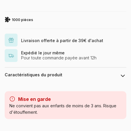
1000 pièces
Livraison offerte à partir de 39€ d'achat
Expédié le jour même
Pour toute commande payée avant 12h
Caractéristiques du produit
Marque
Trefl, le leader de l'Europe de
l'Est
Mise en garde
Ne convient pas aux enfants de moins de 3 ans. Risque
Catégorie
Puzzles - Cottages et Châlets
d'étouffement.
Age
Puzzle pour Adultes (500 à