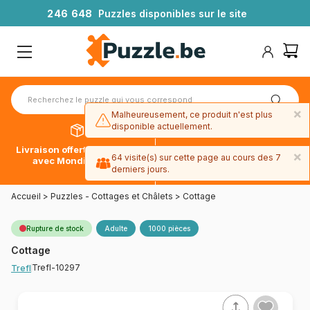
2
4
6
6
4
8
Puzzles disponibles sur le site
×
Malheureusement, ce produit n'est plus
disponible actuellement.
Livraison offerte dès 39€*
Paiement en 4x sans frais
×
64 visite(s) sur cette page au cours des 7
avec Mondial Relay
avec Paypal
derniers jours.
Accueil
>
Puzzles - Cottages et Châlets
>
Cottage
Rupture de stock
Adulte
1000 pièces
Cottage
Trefl-10297
Trefl