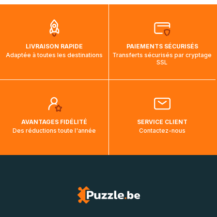
que pendant la traversée, le suivi de votre commande ne
soit pas modifié. Ce dernier reprendra lorsque votre colis
aura touché terre.
LIVRAISON RAPIDE
PAIEMENTS SÉCURISÉS
Adaptée à toutes les destinations
Transferts sécurisés par cryptage
SSL
AVANTAGES FIDÉLITÉ
SERVICE CLIENT
Des réductions toute l'année
Contactez-nous