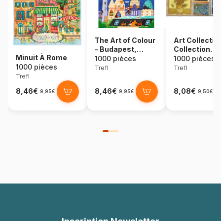
The Art of Colour
Art Collectio
- Budapest,
Collection
Minuit À Rome
Hongrie
Vincent Van 
1000 pièces
1000 pièces
1000 pièces
Trefl
Trefl
Trefl
8,46€
8,46€
8,08€
9,95€
9,95€
9,50€