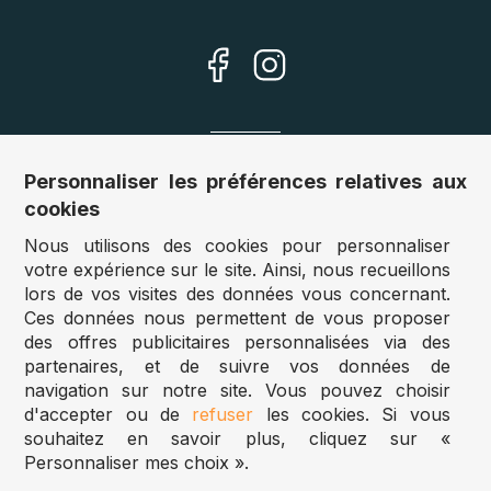
Nos sites
Personnaliser les préférences relatives aux
cookies
Allemagne :
www.puzzle.de
Nous utilisons des cookies pour personnaliser
Autriche :
www.puzzle.at
votre expérience sur le site. Ainsi, nous recueillons
Belgique :
www.puzzle.be
lors de vos visites des données vous concernant.
Royaume Uni :
www.jigsawpuzzle.co.uk
Ces données nous permettent de vous proposer
des offres publicitaires personnalisées via des
partenaires, et de suivre vos données de
Accès revendeurs / détaillants
navigation sur notre site. Vous pouvez choisir
d'accepter ou de
refuser
les cookies. Si vous
Vous avez un magasin ?
souhaitez en savoir plus, cliquez sur «
Vous souhaitez accéder à nos prix revendeurs ?
Personnaliser mes choix ».