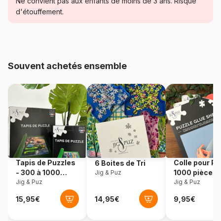
Ne convient pas aux enfants de moins de 3 ans. Risque
Catégorie
Puzzles - Montagnes
d'étouffement.
Age
Puzzle pour Adultes (500 à
48.000 pièces)
Souvent achetés ensemble
Provenance
Pologne
Référence
Trefl-33025
EAN
5900511330250
Nombre de pièces
3000 pièces
Tapis de Puzzles
Colle pour Pu
6 Boites de Tri
Dimensions
116 x 85 cm
- 300 à 1000
1000 pièces
Jig & Puz
pièces
Jig & Puz
Jig & Puz