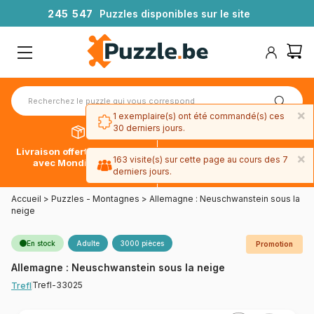
2
4
5
5
4
7
Puzzles disponibles sur le site
×
1 exemplaire(s) ont été commandé(s) ces
30 derniers jours.
Livraison offerte dès 39€*
Paiement en 4x sans frais
×
163 visite(s) sur cette page au cours des 7
avec Mondial Relay
avec Paypal
derniers jours.
Accueil
>
Puzzles - Montagnes
>
Allemagne : Neuschwanstein sous la
neige
En stock
Adulte
3000 pièces
Promotion
Allemagne : Neuschwanstein sous la neige
Trefl-33025
Trefl