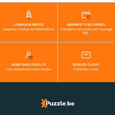
que pendant la traversée, le suivi de votre commande ne
soit pas modifié. Ce dernier reprendra lorsque votre colis
aura touché terre.
LIVRAISON RAPIDE
PAIEMENTS SÉCURISÉS
Adaptée à toutes les destinations
Transferts sécurisés par cryptage
SSL
AVANTAGES FIDÉLITÉ
SERVICE CLIENT
Des réductions toute l'année
Contactez-nous