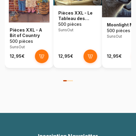
Pièces XXL - Le
Tableau des
Chatons
500 pièces
Moonlight M
Pièces XXL - A
SunsOut
500 pièces
Bit of Country
SunsOut
500 pièces
SunsOut
12,95€
12,95€
12,95€