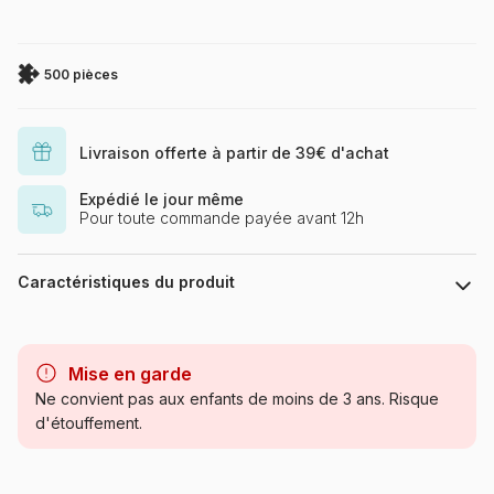
500 pièces
Livraison offerte à partir de 39€ d'achat
Expédié le jour même
Pour toute commande payée avant 12h
Caractéristiques du produit
Marque
SunsOut
Mise en garde
Catégorie
Puzzles - Loups
Ne convient pas aux enfants de moins de 3 ans. Risque
d'étouffement.
Age
Puzzle pour Adultes (500 à
48.000 pièces)