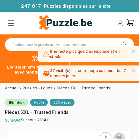
2
4
7
8
1
7
Puzzles disponibles sur le site
×
Il ne reste plus que 2 exemplaire(s) en
stock.
Livraison offerte dès 39€*
Paiement en 4x sans frais
×
37 visite(s) sur cette page au cours des 7
avec Mondial Relay
avec Paypal
derniers jours.
Accueil
>
Puzzles - Loups
>
Pièces XXL - Trusted Friends
En stock
Adulte
500 pièces
Pièces XXL - Trusted Friends
Sunsout-21841
SunsOut