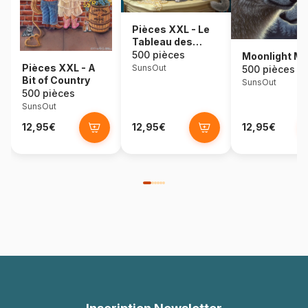
Pièces XXL - Le
Tableau des
Chatons
500 pièces
Moonlight M
Pièces XXL - A
SunsOut
500 pièces
Bit of Country
SunsOut
500 pièces
SunsOut
12,95€
12,95€
12,95€