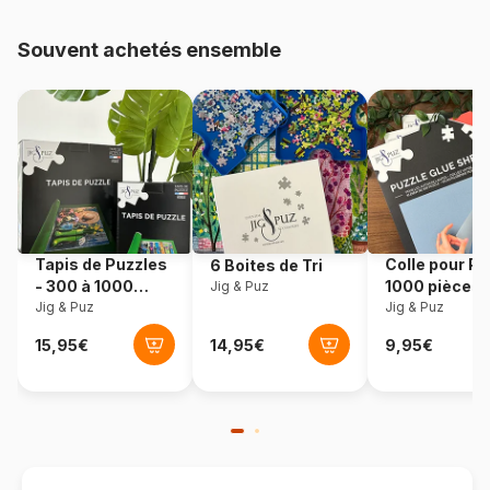
Provenance
États-Unis
Souvent achetés ensemble
Référence
Sunsout-55968
EAN
0796780559684
Nombre de pièces
500 pièces
Dimensions
50 x 50 cm
Tapis de Puzzles
Colle pour Pu
6 Boites de Tri
- 300 à 1000
1000 pièces
Jig & Puz
pièces
Jig & Puz
Jig & Puz