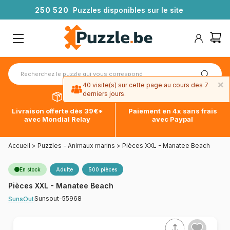
2
5
0
5
2
0
Puzzles disponibles sur le site
×
40 visite(s) sur cette page au cours des 7
derniers jours.
Livraison offerte dès 39€*
Paiement en 4x sans frais
avec Mondial Relay
avec Paypal
Accueil
>
Puzzles - Animaux marins
>
Pièces XXL - Manatee Beach
En stock
Adulte
500 pièces
Pièces XXL - Manatee Beach
Sunsout-55968
SunsOut