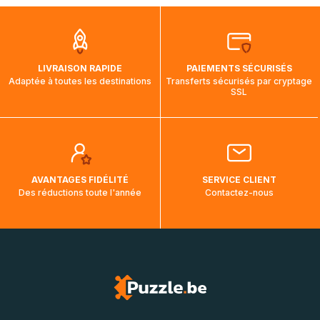
que pendant la traversée, le suivi de votre commande ne
soit pas modifié. Ce dernier reprendra lorsque votre colis
aura touché terre.
LIVRAISON RAPIDE
PAIEMENTS SÉCURISÉS
Adaptée à toutes les destinations
Transferts sécurisés par cryptage
SSL
AVANTAGES FIDÉLITÉ
SERVICE CLIENT
Des réductions toute l'année
Contactez-nous