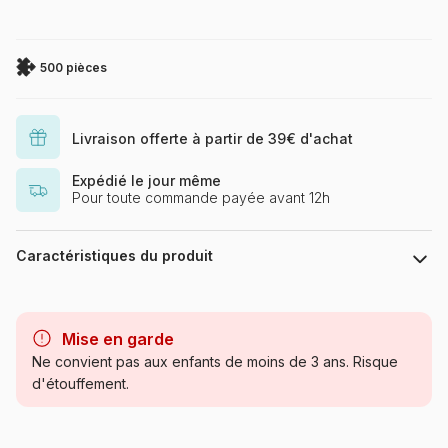
500 pièces
Livraison offerte à partir de 39€ d'achat
Expédié le jour même
Pour toute commande payée avant 12h
Caractéristiques du produit
Marque
SunsOut
Mise en garde
Catégorie
Puzzles - Animaux marins
Ne convient pas aux enfants de moins de 3 ans. Risque
d'étouffement.
Age
Puzzle pour Adultes (500 à
48.000 pièces)