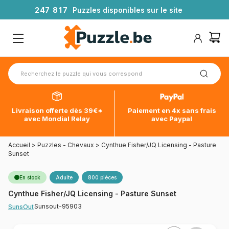
2
4
7
8
1
7
Puzzles disponibles sur le site
Livraison offerte dès 39€*
Paiement en 4x sans frais
avec Mondial Relay
avec Paypal
Accueil
>
Puzzles - Chevaux
>
Cynthue Fisher/JQ Licensing - Pasture
Sunset
En stock
Adulte
800 pièces
Cynthue Fisher/JQ Licensing - Pasture Sunset
Sunsout-95903
SunsOut