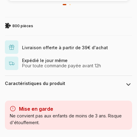
800 pièces
Livraison offerte à partir de 39€ d'achat
Expédié le jour même
Pour toute commande payée avant 12h
Caractéristiques du produit
Marque
SunsOut
Mise en garde
Catégorie
Puzzles - Chevaux
Ne convient pas aux enfants de moins de 3 ans. Risque
d'étouffement.
Age
Puzzle pour Adultes (500 à
48.000 pièces)