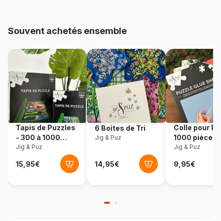
Provenance
États-Unis
Souvent achetés ensemble
Référence
Sunsout-95903
EAN
0796780959033
Nombre de pièces
800 pièces
Dimensions
61 x 38 cm
Tapis de Puzzles
Colle pour Pu
6 Boites de Tri
- 300 à 1000
1000 pièces
Jig & Puz
pièces
Jig & Puz
Jig & Puz