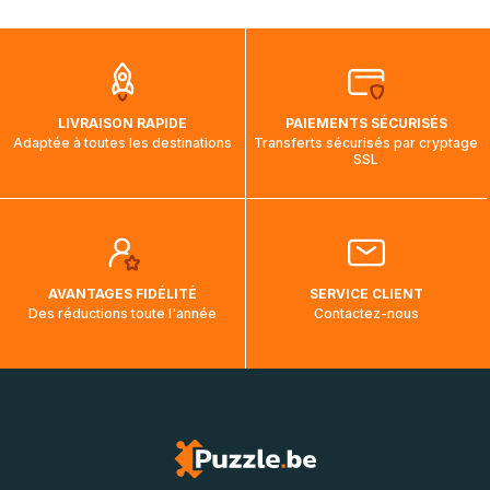
mois et demi pour arriver à destination. Il est donc normal
que pendant la traversée, le suivi de votre commande ne
soit pas modifié. Ce dernier reprendra lorsque votre colis
aura touché terre.
LIVRAISON RAPIDE
PAIEMENTS SÉCURISÉS
Adaptée à toutes les destinations
Transferts sécurisés par cryptage
SSL
AVANTAGES FIDÉLITÉ
SERVICE CLIENT
Des réductions toute l'année
Contactez-nous