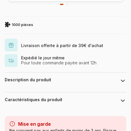
1000 pièces
Livraison offerte à partir de 39€ d'achat
Expédié le jour même
Pour toute commande payée avant 12h
Description du produit
Puzzle 1000 Teile Puzzlfläche : 65,20 x 47,60 cm
Caractéristiques du produit
Marque
Schmidt Spiele
Mise en garde
Catégorie
Puzzles - Villes et Villages
Ne convient pas aux enfants de moins de 3 ans. Risque