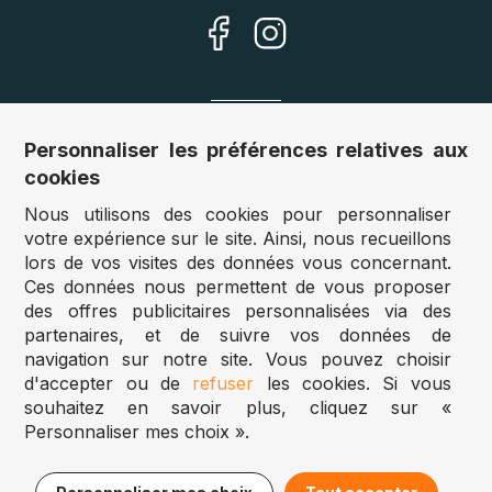
Nos sites
Personnaliser les préférences relatives aux
cookies
Allemagne :
www.puzzle.de
Nous utilisons des cookies pour personnaliser
Autriche :
www.puzzle.at
votre expérience sur le site. Ainsi, nous recueillons
Belgique :
www.puzzle.be
lors de vos visites des données vous concernant.
Royaume Uni :
www.jigsawpuzzle.co.uk
Ces données nous permettent de vous proposer
des offres publicitaires personnalisées via des
partenaires, et de suivre vos données de
Accès revendeurs / détaillants
navigation sur notre site. Vous pouvez choisir
d'accepter ou de
refuser
les cookies. Si vous
Vous avez un magasin ?
souhaitez en savoir plus, cliquez sur «
Vous souhaitez accéder à nos prix revendeurs ?
Personnaliser mes choix ».
Puzzle.be 2025
14,95€
Ajouter au panier