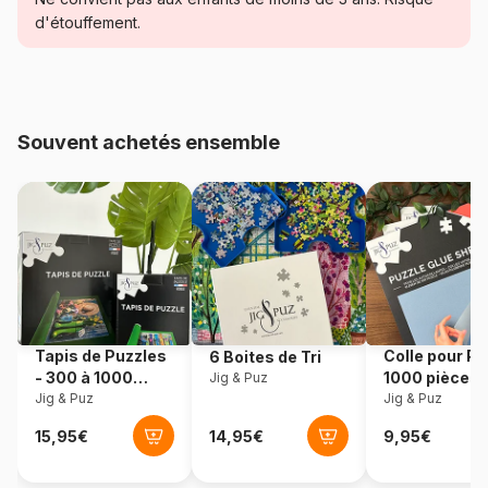
d'étouffement.
Age
Puzzle pour Adultes (500 à
48.000 pièces)
Provenance
Allemagne
Souvent achetés ensemble
Référence
Schmidt-Spiele-58450
EAN
4001504584504
Nombre de pièces
1000 pièces
Dimensions
69 x 49 cm
Tapis de Puzzles
Colle pour Pu
6 Boites de Tri
- 300 à 1000
1000 pièces
Jig & Puz
pièces
Jig & Puz
Jig & Puz