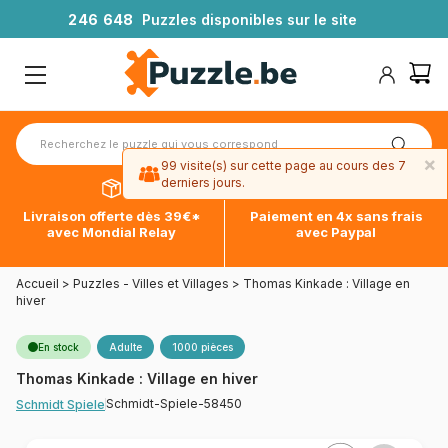
2
4
6
6
4
8
Puzzles disponibles sur le site
×
99 visite(s) sur cette page au cours des 7
derniers jours.
Livraison offerte dès 39€*
Paiement en 4x sans frais
avec Mondial Relay
avec Paypal
Accueil
>
Puzzles - Villes et Villages
>
Thomas Kinkade : Village en
hiver
En stock
Adulte
1000 pièces
Thomas Kinkade : Village en hiver
Schmidt-Spiele-58450
Schmidt Spiele