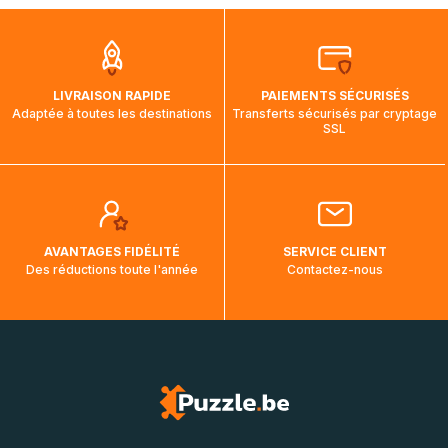
que pendant la traversée, le suivi de votre commande ne
soit pas modifié. Ce dernier reprendra lorsque votre colis
aura touché terre.
LIVRAISON RAPIDE
PAIEMENTS SÉCURISÉS
Adaptée à toutes les destinations
Transferts sécurisés par cryptage
SSL
AVANTAGES FIDÉLITÉ
SERVICE CLIENT
Des réductions toute l'année
Contactez-nous