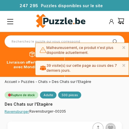
2
4
7
2
9
5
Puzzles disponibles sur le site
×
Malheureusement, ce produit n'est plus
disponible actuellement.
Livraison offerte dès 39€*
Paiement en 4x sans frais
×
39 visite(s) sur cette page au cours des 7
avec Mondial Relay
avec Paypal
derniers jours.
Accueil
>
Puzzles - Chats
>
Des Chats sur l'Etagère
Rupture de stock
Adulte
500 pièces
Des Chats sur l'Etagère
Ravensburger-00205
Ravensburger