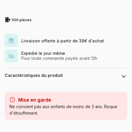
500 pièces
Livraison offerte à partir de 39€ d'achat
Expédié le jour même
Pour toute commande payée avant 12h
Caractéristiques du produit
Marque
Ravensburger, le leader
européen du puzzle
Mise en garde
Ne convient pas aux enfants de moins de 3 ans. Risque
Catégorie
Puzzles - Chats
d'étouffement.
Age
Puzzle pour Adultes (500 à