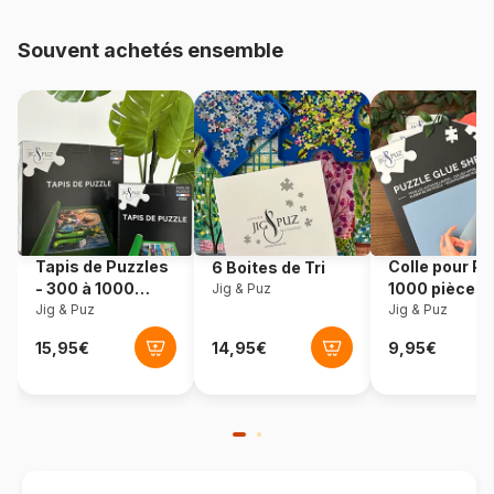
48.000 pièces)
Souvent achetés ensemble
Provenance
Allemagne
Référence
Ravensburger-00205
EAN
4005555002055
Nombre de pièces
500 pièces
Tapis de Puzzles
Colle pour Pu
6 Boites de Tri
Dimensions
49 x 36 cm
- 300 à 1000
1000 pièces
Jig & Puz
pièces
Jig & Puz
Jig & Puz